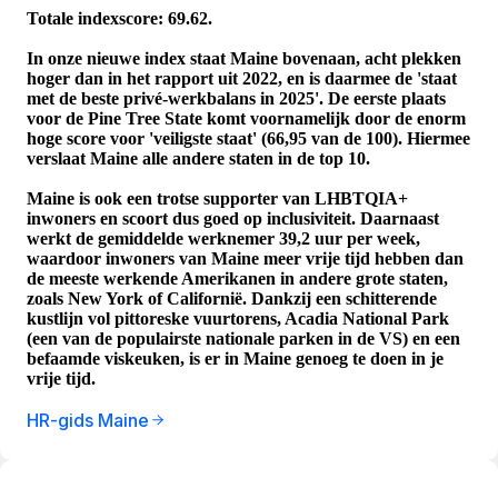
Totale indexscore: 69.62.
In onze nieuwe index staat Maine bovenaan, acht plekken
hoger dan in het rapport uit 2022, en is daarmee de 'staat
met de beste privé-werkbalans in 2025'. De eerste plaats
voor de Pine Tree State komt voornamelijk door de enorm
hoge score voor 'veiligste staat' (66,95 van de 100). Hiermee
verslaat Maine alle andere staten in de top 10.
Maine is ook een trotse supporter van LHBTQIA+
inwoners en scoort dus goed op inclusiviteit. Daarnaast
werkt de gemiddelde werknemer 39,2 uur per week,
waardoor inwoners van Maine meer vrije tijd hebben dan
de meeste werkende Amerikanen in andere grote staten,
zoals New York of Californië. Dankzij een schitterende
kustlijn vol pittoreske vuurtorens, Acadia National Park
(een van de populairste nationale parken in de VS) en een
befaamde viskeuken, is er in Maine genoeg te doen in je
vrije tijd.
HR-gids Maine