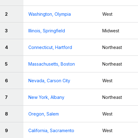
2
Washington, Olympia
West
3
Illinois, Springfield
Midwest
4
Connecticut, Hartford
Northeast
5
Massachusetts, Boston
Northeast
6
Nevada, Carson City
West
7
New York, Albany
Northeast
8
Oregon, Salem
West
9
California, Sacramento
West