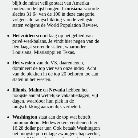
blijft de minst veilige staat van Amerika
onderaan de lijst hangen.
Louisiana
scoorde
slechts 31,64 van de 100 in deze categorie,
volgens de rangschikking van de veiligste
staten volgens de World Population Review.
Het zuiden
scoort laag op het gebied van
privé-werkbalans. Je vindt hier negen van de
tien laagst scorende staten, waaronder
Louisiana, Mississippi en Texas.
Het westen
van de VS, daarentegen,
domineert de top vier van onze index. Acht
van de plekken in de top 20 behoren toe aan
staten in het westen.
Illinois
,
Maine
en
Nevada
hebben het
hoogste aantal wettelijke vakantiedagen, vijf
dagen, waardoor hun plek in de
rangschikking aanzienlijk verbetert.
Washington
staat aan de top wat betreft
minimumloon. Medewerkers verdienen hier
16,28 dollar per uur. Ook betaalt Washington
het hoogste percentage zwangerschapsverlof,