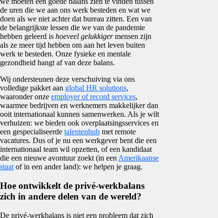
we moeten een goede balans zien te vinden tussen
de uren die we aan ons werk besteden en wat we
doen als we niet achter dat bureau zitten. Een van
de belangrijkste lessen die we van de pandemie
hebben geleerd is
hoeveel gelukkiger
mensen zijn
als ze meer tijd hebben om aan het leven buiten
werk te besteden. Onze fysieke en mentale
gezondheid hangt af van deze balans.
Wij ondersteunen deze verschuiving via ons
volledige pakket aan
global HR solutions
,
waaronder onze
employer of record services
,
waarmee bedrijven en werknemers makkelijker dan
ooit internationaal kunnen samenwerken. Als je wilt
verhuizen: we bieden ook overplaatsingsservices en
een gespecialiseerde
talentenhub
met remote
vacatures. Dus of je nu een werkgever bent die een
internationaal team wil opzetten, of een kandidaat
die een nieuwe avontuur zoekt (in een
Amerikaanse
staat
of in een ander land): we helpen je graag.
Hoe ontwikkelt de privé-werkbalans
zich in andere delen van de wereld?
De privé-werkbalans is niet een probleem dat zich