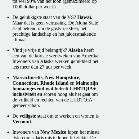
tot wel 90% van het loon (gemaximeerd op
1000 dollar per week).
De gelukkigste staat van de VS?
Hawaï
.
Maar dat is geen verrassing. De Aloha State
staat bekend om de gastvrije sfeer, het
prachtige landschap en het jaloersmakende
klimaat.
Vind je vrije tijd belangrijk?
Alaska
heeft
een van de kortste werkweken van Amerika.
Inwoners van Alaska werken gemiddeld net
iets meer dan 27 uur per week.
Massachusetts
,
New Hampshire
,
Connecticut
,
Rhode Island
en
Maine zijn
toonaangevend wat betreft LHBTQIA+
inclusiviteit en
scoren hoog als het gaat om
de vrijheid en rechten van de LHBTQIA+
gemeenschap.
De
veiligste
staat om te werken en wonen is
Vermont
.
Inwoners van
New Mexico
lopen het minste
risico om salaris mis te lopen bij ziekte. De