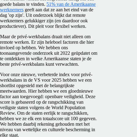
goede balans te vinden.
51% van de Amerikaanse
werknemers
geeft aan dat ze aan het eind van de
dag 'op zijn'. Uit onderzoek blijkt dat remote
werknemers gelukkiger zijn
(en
daardoor ook
productiever). Dit pleit voor flexibel werken.
Maar de privé-werkbalans draait niet alleen om
remote werken. Er zijn heleboel factoren die hier
invloed op hebben. We hebben ons
toonaangevende onderzoek uit 2022 geüpdatet om
te ontdekken in welke Amerikaanse staten je de
beste privé-werkbalans kunt verwachten.
Voor onze nieuwe, verbeterde index voor privé-
werkbalans in de VS voor 2025 hebben we een
shortlist opgesteld met de belangrijkste
meetwaarden. Hier hebben we een gloednieuwe
factor aan toegevoegd: openbare veiligheid. Deze
score is gebaseerd op de rangschikking van
veiligste staten volgens de World Population
Review. Om de staten eerlijk te rangschikken,
hebben we ze elk een totaalscore uit 100 gegeven.
We hebben daarbij rekening gehouden met het
niveau van wettelijke en culturele bescherming in
elke staat.