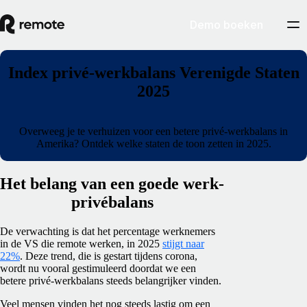
Demo boeken
Index privé-werkbalans Verenigde Staten
2025
Overweeg je te verhuizen voor een betere privé-werkbalans in
Amerika? Ontdek welke staten de toon zetten in 2025.
Het belang van een goede werk-
privébalans
De verwachting is dat het percentage werknemers
in de VS die remote werken, in 2025
stijgt naar
22%
. Deze trend, die is gestart tijdens corona,
wordt nu vooral gestimuleerd doordat we een
betere privé-werkbalans steeds belangrijker vinden.
Veel mensen vinden het nog steeds lastig om een