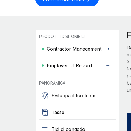
P
PRODOTTI DISPONIBILI
D
Contractor Management
mi
è 
Employer of Record
fo
pe
be
PANORAMICA
un
Sviluppa il tuo team
Tasse
Tipi di congedo