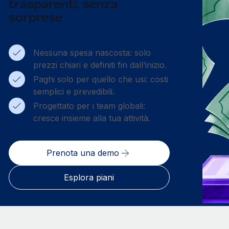
trasparenti, senza
sorprese
Nessuna spesa nascosta: solo
prezzi chiari e definiti fin dall’inizio.
Paghi solo per quello che usi: costi
semplici e prevedibili.
Progettato per i team globali:
cresce insieme alla tua attività.
Prenota una demo
Esplora piani