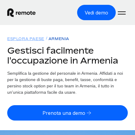
Vedi demo
Home
ESPLORA PAESE
ARMENIA
Prodotti
Gestisci facilmente
l'occupazione in Armenia
Soluzioni
ASSUMI NEL MONDO
Global Payroll
Semplifica la gestione del personale in Armenia. Affidati a noi
Tariffe
COPERTURA GLOBALE
Gestisci il payroll a norma, in tutta semplicità
per la gestione di buste paga, benefit, tasse, conformità e
Ricerca paesi
persino stock option per il tuo team in Armenia, il tutto in
Employer of Record
un'unica piattaforma facile da usare.
Trova i servizi di supporto all’impiego per ogni Paese
Espanditi con zero costi di entità locale
Italiano
Confronta Remote
Contractor Management
Prenota una demo
Scopri come ci confrontiamo con gli altri
English
Recluta e gestisci collaboratori a livello globale
Login
Nederlands
DIVENTA NOSTRO PARTNER