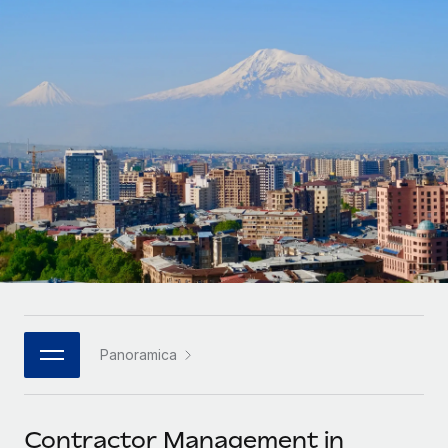
SERVICES
Partner tecnologici strategici
Français
Chiedi a un esperto
Integra l'HR globale nella tua piattaforma in modo
Affidati agli esperti per la gestione HR e la
flessibile
Deutsch
compliance globale
Español
CASE STUDIES
Italiano
Português (Portugal)
日本語
한국어
Panoramica
中文（简体）
Contractor Management in