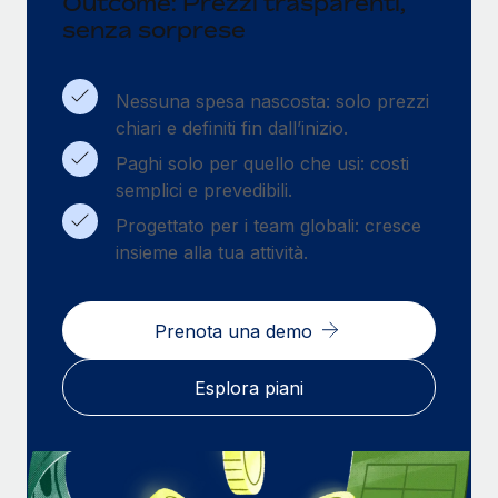
Outcome: Prezzi trasparenti,
senza sorprese
Nessuna spesa nascosta: solo prezzi
chiari e definiti fin dall’inizio.
Paghi solo per quello che usi: costi
semplici e prevedibili.
Progettato per i team globali: cresce
insieme alla tua attività.
Prenota una demo
Esplora piani