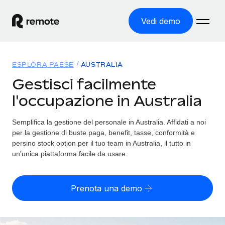
Vedi demo
Home
ESPLORA PAESE
AUSTRALIA
Prodotti
Gestisci facilmente
l'occupazione in Australia
Soluzioni
ASSUMI NEL MONDO
Global Payroll
Semplifica la gestione del personale in Australia. Affidati a noi
Tariffe
COPERTURA GLOBALE
Gestisci il payroll a norma, in tutta semplicità
per la gestione di buste paga, benefit, tasse, conformità e
Ricerca paesi
persino stock option per il tuo team in Australia, il tutto in
Employer of Record
un'unica piattaforma facile da usare.
Trova i servizi di supporto all’impiego per ogni Paese
Espanditi con zero costi di entità locale
Italiano
Confronta Remote
Contractor Management
Prenota una demo
Scopri come ci confrontiamo con gli altri
English
Recluta e gestisci collaboratori a livello globale
Login
Nederlands
DIVENTA NOSTRO PARTNER