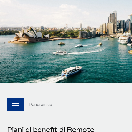
SERVICES
Partner tecnologici strategici
Français
Chiedi a un esperto
Integra l'HR globale nella tua piattaforma in modo
Affidati agli esperti per la gestione HR e la
flessibile
Deutsch
compliance globale
Español
CASE STUDIES
Italiano
Português (Portugal)
日本語
한국어
Panoramica
中文（简体）
Piani di benefit di Remote