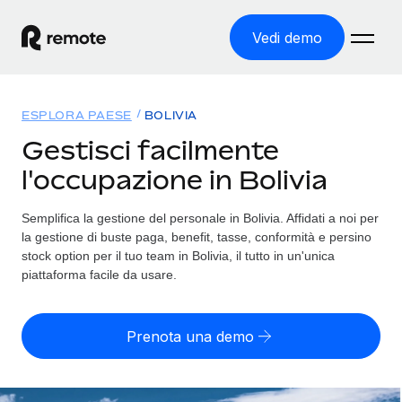
Vedi demo
Home
ESPLORA PAESE
BOLIVIA
Prodotti
Gestisci facilmente
l'occupazione in Bolivia
Soluzioni
ASSUMI NEL MONDO
Global Payroll
Semplifica la gestione del personale in Bolivia. Affidati a noi per
Tariffe
COPERTURA GLOBALE
Gestisci il payroll a norma, in tutta semplicità
la gestione di buste paga, benefit, tasse, conformità e persino
Ricerca paesi
stock option per il tuo team in Bolivia, il tutto in un'unica
Employer of Record
piattaforma facile da usare.
Trova i servizi di supporto all’impiego per ogni Paese
Espanditi con zero costi di entità locale
Italiano
Confronta Remote
Contractor Management
Prenota una demo
Scopri come ci confrontiamo con gli altri
English
Recluta e gestisci collaboratori a livello globale
Login
Nederlands
DIVENTA NOSTRO PARTNER