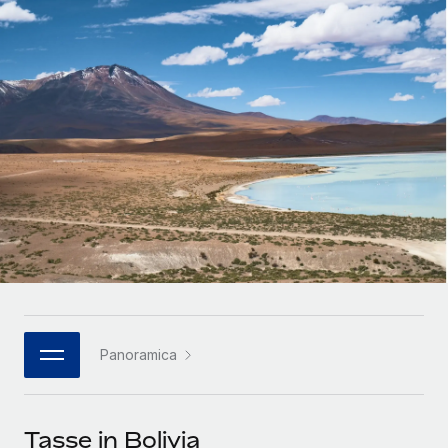
SERVICES
Partner tecnologici strategici
Français
Chiedi a un esperto
Integra l'HR globale nella tua piattaforma in modo
Affidati agli esperti per la gestione HR e la
flessibile
Deutsch
compliance globale
Español
CASE STUDIES
Italiano
Português (Portugal)
日本語
한국어
Panoramica
中文（简体）
Tasse in Bolivia