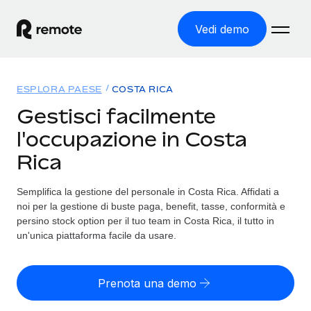
Vedi demo
Home
ESPLORA PAESE
COSTA RICA
Prodotti
Gestisci facilmente
l'occupazione in Costa
Soluzioni
ASSUMI NEL MONDO
Rica
Global Payroll
Tariffe
COPERTURA GLOBALE
Gestisci il payroll a norma, in tutta semplicità
Semplifica la gestione del personale in Costa Rica. Affidati a
Ricerca paesi
noi per la gestione di buste paga, benefit, tasse, conformità e
Employer of Record
Trova i servizi di supporto all’impiego per ogni Paese
persino stock option per il tuo team in Costa Rica, il tutto in
Espanditi con zero costi di entità locale
Italiano
un'unica piattaforma facile da usare.
Confronta Remote
Contractor Management
Scopri come ci confrontiamo con gli altri
English
Recluta e gestisci collaboratori a livello globale
Prenota una demo
Login
Nederlands
DIVENTA NOSTRO PARTNER