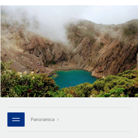
SERVICES
Partner tecnologici strategici
Français
Chiedi a un esperto
Integra l'HR globale nella tua piattaforma in modo
Affidati agli esperti per la gestione HR e la
flessibile
Deutsch
compliance globale
Español
CASE STUDIES
Italiano
Português (Portugal)
日本語
한국어
中文（简体）
Panoramica