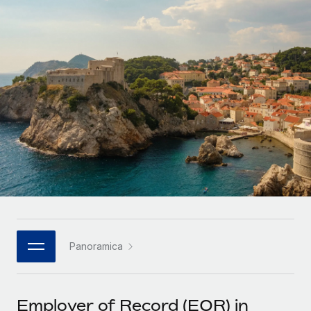
SERVICES
Partner tecnologici strategici
Français
Chiedi a un esperto
Integra l'HR globale nella tua piattaforma in modo
Affidati agli esperti per la gestione HR e la
flessibile
Deutsch
compliance globale
Español
CASE STUDIES
Italiano
Português (Portugal)
日本語
한국어
Panoramica
中文（简体）
Employer of Record (EOR) in