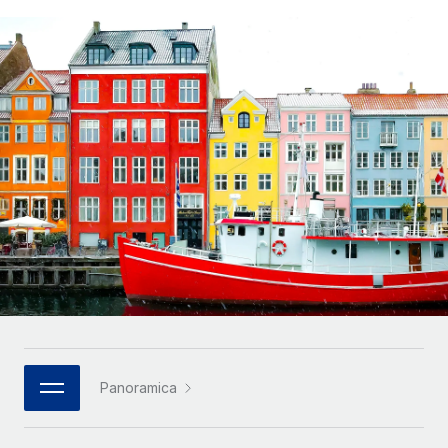
SERVICES
Partner tecnologici strategici
Français
Chiedi a un esperto
Integra l'HR globale nella tua piattaforma in modo
Affidati agli esperti per la gestione HR e la
flessibile
Deutsch
compliance globale
Español
CASE STUDIES
Italiano
Português (Portugal)
日本語
한국어
中文（简体）
Panoramica