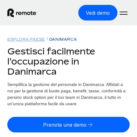
Vedi demo
Home
ESPLORA PAESE
DANIMARCA
Prodotti
Gestisci facilmente
l'occupazione in
Soluzioni
ASSUMI NEL MONDO
Danimarca
Global Payroll
Tariffe
COPERTURA GLOBALE
Gestisci il payroll a norma, in tutta semplicità
Semplifica la gestione del personale in Danimarca. Affidati a
Ricerca paesi
noi per la gestione di buste paga, benefit, tasse, conformità e
Employer of Record
Trova i servizi di supporto all’impiego per ogni Paese
persino stock option per il tuo team in Danimarca, il tutto in
Espanditi con zero costi di entità locale
Italiano
un'unica piattaforma facile da usare.
Confronta Remote
Contractor Management
Scopri come ci confrontiamo con gli altri
English
Recluta e gestisci collaboratori a livello globale
Prenota una demo
Login
Nederlands
DIVENTA NOSTRO PARTNER