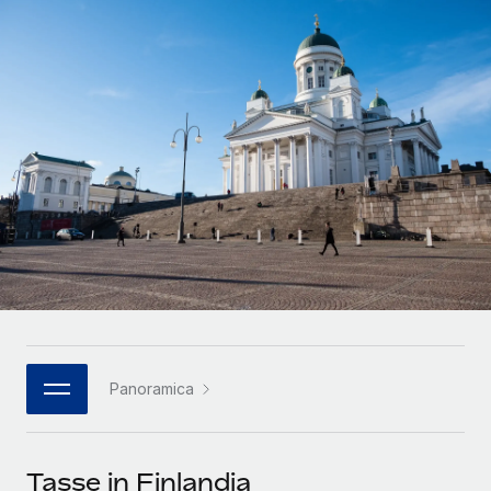
SERVICES
Partner tecnologici strategici
Français
Chiedi a un esperto
Integra l'HR globale nella tua piattaforma in modo
Affidati agli esperti per la gestione HR e la
flessibile
Deutsch
compliance globale
Español
CASE STUDIES
Italiano
Português (Portugal)
日本語
한국어
Panoramica
中文（简体）
Tasse in Finlandia