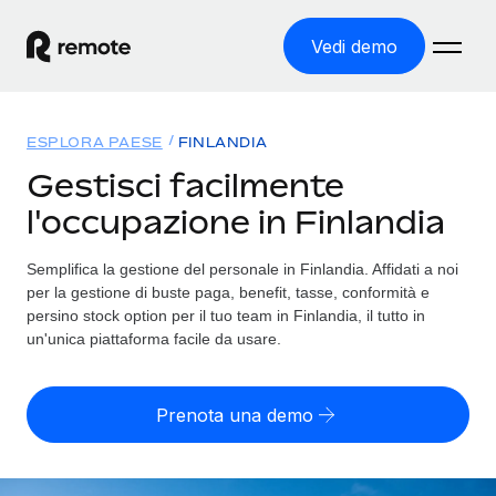
Vedi demo
Home
ESPLORA PAESE
FINLANDIA
Prodotti
Gestisci facilmente
l'occupazione in Finlandia
Soluzioni
ASSUMI NEL MONDO
Global Payroll
Semplifica la gestione del personale in Finlandia. Affidati a noi
Tariffe
COPERTURA GLOBALE
Gestisci il payroll a norma, in tutta semplicità
per la gestione di buste paga, benefit, tasse, conformità e
Ricerca paesi
persino stock option per il tuo team in Finlandia, il tutto in
Employer of Record
un'unica piattaforma facile da usare.
Trova i servizi di supporto all’impiego per ogni Paese
Espanditi con zero costi di entità locale
Italiano
Confronta Remote
Contractor Management
Prenota una demo
Scopri come ci confrontiamo con gli altri
English
Recluta e gestisci collaboratori a livello globale
Login
Nederlands
DIVENTA NOSTRO PARTNER