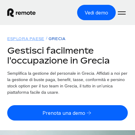
Vedi demo
Home
ESPLORA PAESE
GRECIA
Prodotti
Gestisci facilmente
l'occupazione in Grecia
Soluzioni
ASSUMI NEL MONDO
Global Payroll
Semplifica la gestione del personale in Grecia. Affidati a noi per
Tariffe
COPERTURA GLOBALE
Gestisci il payroll a norma, in tutta semplicità
la gestione di buste paga, benefit, tasse, conformità e persino
Ricerca paesi
stock option per il tuo team in Grecia, il tutto in un'unica
Employer of Record
piattaforma facile da usare.
Trova i servizi di supporto all’impiego per ogni Paese
Espanditi con zero costi di entità locale
Italiano
Confronta Remote
Contractor Management
Prenota una demo
Scopri come ci confrontiamo con gli altri
English
Recluta e gestisci collaboratori a livello globale
Login
Nederlands
DIVENTA NOSTRO PARTNER