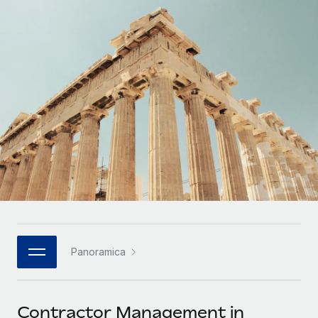
SERVICES
Partner tecnologici strategici
Français
Chiedi a un esperto
Integra l'HR globale nella tua piattaforma in modo
Affidati agli esperti per la gestione HR e la
flessibile
Deutsch
compliance globale
Español
CASE STUDIES
Italiano
Português (Portugal)
日本語
한국어
Panoramica
中文（简体）
Contractor Management in