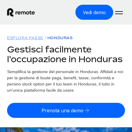
Vedi demo
Home
ESPLORA PAESE
HONDURAS
Prodotti
Gestisci facilmente
l'occupazione in Honduras
Soluzioni
ASSUMI NEL MONDO
Global Payroll
Semplifica la gestione del personale in Honduras. Affidati a noi
Tariffe
COPERTURA GLOBALE
Gestisci il payroll a norma, in tutta semplicità
per la gestione di buste paga, benefit, tasse, conformità e
Ricerca paesi
persino stock option per il tuo team in Honduras, il tutto in
Employer of Record
un'unica piattaforma facile da usare.
Trova i servizi di supporto all’impiego per ogni Paese
Espanditi con zero costi di entità locale
Italiano
Confronta Remote
Contractor Management
Prenota una demo
Scopri come ci confrontiamo con gli altri
English
Recluta e gestisci collaboratori a livello globale
Login
Nederlands
DIVENTA NOSTRO PARTNER