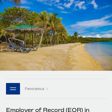
SERVICES
Partner tecnologici strategici
Français
Chiedi a un esperto
Integra l'HR globale nella tua piattaforma in modo
Affidati agli esperti per la gestione HR e la
flessibile
Deutsch
compliance globale
Español
CASE STUDIES
Italiano
Português (Portugal)
日本語
한국어
Panoramica
中文（简体）
Employer of Record (EOR) in