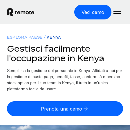
Vedi demo
Home
ESPLORA PAESE
KENYA
Prodotti
Gestisci facilmente
l'occupazione in Kenya
Soluzioni
ASSUMI NEL MONDO
Global Payroll
Semplifica la gestione del personale in Kenya. Affidati a noi per
Tariffe
COPERTURA GLOBALE
Gestisci il payroll a norma, in tutta semplicità
la gestione di buste paga, benefit, tasse, conformità e persino
Ricerca paesi
stock option per il tuo team in Kenya, il tutto in un'unica
Employer of Record
piattaforma facile da usare.
Trova i servizi di supporto all’impiego per ogni Paese
Espanditi con zero costi di entità locale
Italiano
Confronta Remote
Contractor Management
Prenota una demo
Scopri come ci confrontiamo con gli altri
English
Recluta e gestisci collaboratori a livello globale
Login
Nederlands
DIVENTA NOSTRO PARTNER