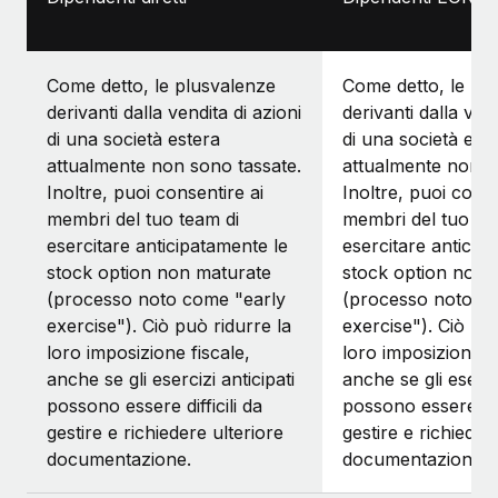
Come detto, le plusvalenze
Come detto, le pl
derivanti dalla vendita di azioni
derivanti dalla vend
di una società estera
di una società est
attualmente non sono tassate.
attualmente non s
Inoltre, puoi consentire ai
Inoltre, puoi conse
membri del tuo team di
membri del tuo te
esercitare anticipatamente le
esercitare anticip
stock option non maturate
stock option non 
(processo noto come "early
(processo noto c
exercise"). Ciò può ridurre la
exercise"). Ciò può
loro imposizione fiscale,
loro imposizione fi
anche se gli esercizi anticipati
anche se gli eserciz
possono essere difficili da
possono essere diff
gestire e richiedere ulteriore
gestire e richieder
documentazione.
documentazione.