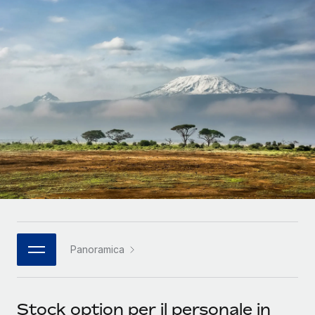
SERVICES
Partner tecnologici strategici
Français
Chiedi a un esperto
Integra l'HR globale nella tua piattaforma in modo
Affidati agli esperti per la gestione HR e la
flessibile
Deutsch
compliance globale
Español
CASE STUDIES
Italiano
Português (Portugal)
日本語
한국어
Panoramica
中文（简体）
Stock option per il personale in