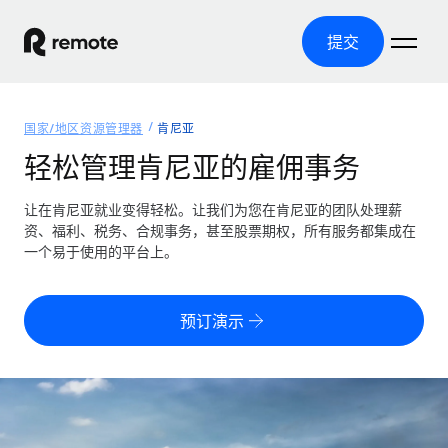
提交
首页
国家/地区资源管理器
肯尼亚
产品
轻松管理肯尼亚的雇佣事务
解决方案
全球招聘
让在肯尼亚就业变得轻松。让我们为您在肯尼亚的团队处理薪
资、福利、税务、合规事务，甚至股票期权，所有服务都集成在
全球薪资管理
资源
一个易于使用的平台上。
覆盖全球
轻松运行合规薪资
国家/地区资源管理器
定价
工具与计算器
第三方雇佣托管服务
按国家/地区查找全球雇佣支持
预订演示
零实体成本实现全球扩张
误分类风险计算工具
美国各州浏览器
按国家/地区检查员工误分类风险
第三方合同工托管服务
简化美国各州的招聘
中文（简体）
全球合规聘用合同工
员工成本计算器
Remote 无惧对比
计算任何国家的员工总成本
合同工管理
English
了解我们的竞争优势