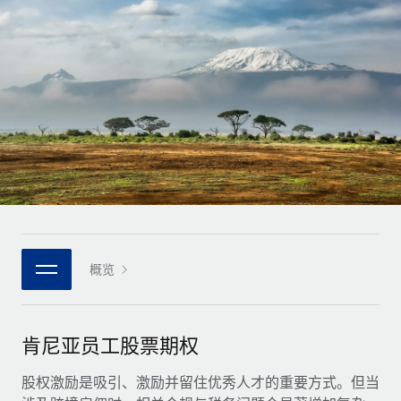
全球合同工入职与管理
合同工薪酬结算计算器
登录
Nederlands
探索全球合同工的结算货币选项与结算速度
PEO
成长阶段
外包复杂雇佣任务
Français
初创企业
通过 REMOTE 学习
为成长型企业量身打造的全球敏捷型人力资源与薪资解决方案
Deutsch
研究与指引
基础设施
中型市场
Remote Embedded
案例研究
通过定制化人力资源解决方案扩展团队
Español
将人力资源无缝融入工作流程
人力资源术语表
企业
Italiano
平台
面向大型企业的全球化人力资源服务
核对表和模板
团队的内置核心人力资源功能
Português (Portugal)
职位描述库
连接
概览
新的
与我们携手合作
日本語
使用我们的 MCP 将任何人工智能工具与 Remote 平台相连
战略技术合作伙伴
网络研讨会
集成
灵活地将全球人力资源嵌入您的平台
한국어
肯尼亚员工股票期权
活动
借助核心业务工具简化流程
成为合作伙伴
中文（简体）
新闻室
股权激励是吸引、激励并留住优秀人才的重要方式。但当
与我们共探合作机遇