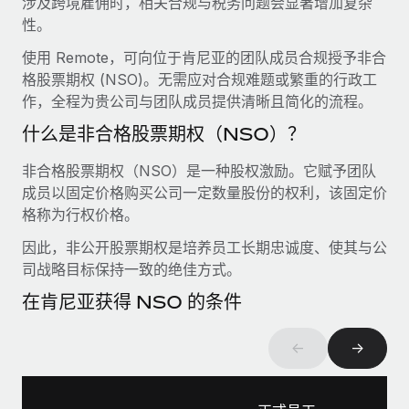
涉及跨境雇佣时，相关合规与税务问题会显著增加复杂
服务
薪金与人才洞察
Remote Build
即将推出
性。
咨询专家
集成与人工智能自动化咨询
洞察中心
使用 Remote，可向位于肯尼亚的团队成员合规授予非合
获得全球人力资源与合规方面的专家帮助
格股票期权 (NSO)。无需应对合规难题或繁重的行政工
获得支持
作，全程为贵公司与团队成员提供清晰且简化的流程。
背景调查
案例研究
简化候选人筛选流程
查看全部资源
什么是非合格股票期权（NSO）？
合规守望台
非合格股票期权（NSO）是一种股权激励。它赋予团队
防范合规风险
博客
成员以固定价格购买公司一定数量股份的权利，该固定价
格称为行权价格。
设备管理
Why owned entities are key to maintaining
因此，非公开股票期权是培养员工长期忠诚度、使其与公
EOR compliance
在全球范围内配置和跟踪 IT 设备
司战略目标保持一致的绝佳方式。
As the global workforce continues to expand in response
实体设立
在肯尼亚获得 NSO 的条件
to the demands of today’s labor market, the...
快速建立合规实体
了解更多
←
→
人员调配与搬迁
轻松搬迁员工
What a Workday global payroll implementation