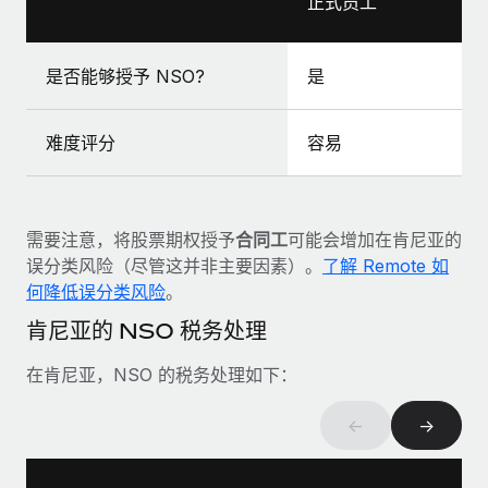
正式员工
福利
actually looks like
轻松管理员工福利
Most teams hear "payroll implementation" and picture a
six-month project with a dedicated team....
是否能够授予 NSO?
是
了解更多
难度评分
容易
需要注意，将股票期权授予
合同工
可能会增加在肯尼亚的
误分类风险（尽管这并非主要因素）。
了解 Remote 如
何降低误分类风险
。
肯尼亚的 NSO 税务处理
在肯尼亚，NSO 的税务处理如下：
←
→