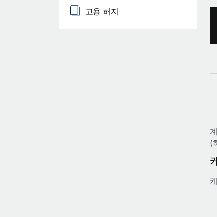
고용 해지
계
(
케