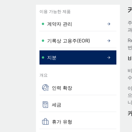
이용 가능한 제품
주
계약자 관리
과
R
기록상 고용주(EOR)
번
지분
비
개요
수
인력 확장
이
으
니
세금
휴가 유형