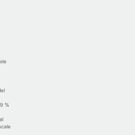
ile
del
,09 %
al
scale