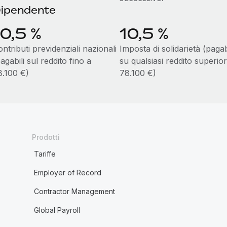
ipendente
10,5 %
10,5 %
ntributi previdenziali nazionali
Imposta di solidarietà (pagab
agabili sul reddito fino a
su qualsiasi reddito superio
8.100 €)
78.100 €)
Prodotti
Tariffe
Employer of Record
Contractor Management
Global Payroll