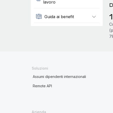
lavoro
D
Guida ai benefit
Co
(p
7
Soluzioni
Assumi dipendenti internazionali
Remote API
Azienda