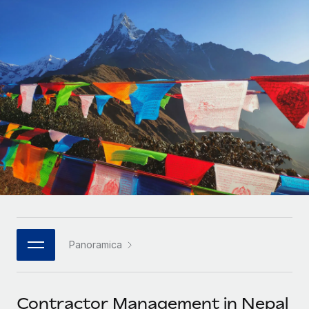
SERVICES
Partner tecnologici strategici
Français
Chiedi a un esperto
Integra l'HR globale nella tua piattaforma in modo
Affidati agli esperti per la gestione HR e la
flessibile
Deutsch
compliance globale
Español
CASE STUDIES
Italiano
Português (Portugal)
日本語
한국어
Panoramica
中文（简体）
Contractor Management in Nepal