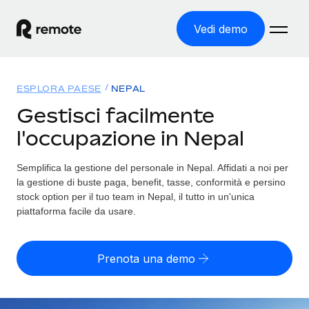
Vedi demo
Home
ESPLORA PAESE
NEPAL
Prodotti
Gestisci facilmente
l'occupazione in Nepal
Soluzioni
ASSUMI NEL MONDO
Global Payroll
Semplifica la gestione del personale in Nepal. Affidati a noi per
Tariffe
COPERTURA GLOBALE
Gestisci il payroll a norma, in tutta semplicità
la gestione di buste paga, benefit, tasse, conformità e persino
Ricerca paesi
stock option per il tuo team in Nepal, il tutto in un'unica
Employer of Record
piattaforma facile da usare.
Trova i servizi di supporto all’impiego per ogni Paese
Espanditi con zero costi di entità locale
Italiano
Confronta Remote
Contractor Management
Prenota una demo
Scopri come ci confrontiamo con gli altri
English
Recluta e gestisci collaboratori a livello globale
Login
Nederlands
DIVENTA NOSTRO PARTNER