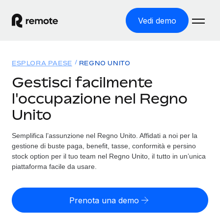
Vedi demo
Home
ESPLORA PAESE
REGNO UNITO
Prodotti
Gestisci facilmente
l'occupazione nel Regno
Soluzioni
ASSUMI NEL MONDO
Unito
Global Payroll
Tariffe
COPERTURA GLOBALE
Gestisci il payroll a norma, in tutta semplicità
Semplifica l’assunzione nel Regno Unito. Affidati a noi per la
Ricerca paesi
gestione di buste paga, benefit, tasse, conformità e persino
Employer of Record
Trova i servizi di supporto all’impiego per ogni Paese
stock option per il tuo team nel Regno Unito, il tutto in un’unica
Espanditi con zero costi di entità locale
Italiano
piattaforma facile da usare.
Confronta Remote
Contractor Management
Scopri come ci confrontiamo con gli altri
English
Recluta e gestisci collaboratori a livello globale
Prenota una demo
Login
Nederlands
DIVENTA NOSTRO PARTNER