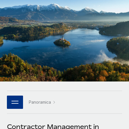
SERVICES
Partner tecnologici strategici
Français
Chiedi a un esperto
Integra l'HR globale nella tua piattaforma in modo
Affidati agli esperti per la gestione HR e la
flessibile
Deutsch
compliance globale
Español
CASE STUDIES
Italiano
Português (Portugal)
日本語
한국어
Panoramica
中文（简体）
Contractor Management in