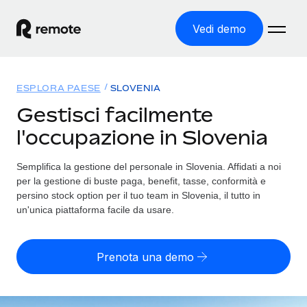
Vedi demo
Home
ESPLORA PAESE
SLOVENIA
Prodotti
Gestisci facilmente
l'occupazione in Slovenia
Soluzioni
ASSUMI NEL MONDO
Global Payroll
Semplifica la gestione del personale in Slovenia. Affidati a noi
Tariffe
COPERTURA GLOBALE
Gestisci il payroll a norma, in tutta semplicità
per la gestione di buste paga, benefit, tasse, conformità e
Ricerca paesi
persino stock option per il tuo team in Slovenia, il tutto in
Employer of Record
un'unica piattaforma facile da usare.
Trova i servizi di supporto all’impiego per ogni Paese
Espanditi con zero costi di entità locale
Italiano
Confronta Remote
Contractor Management
Prenota una demo
Scopri come ci confrontiamo con gli altri
English
Recluta e gestisci collaboratori a livello globale
Login
Nederlands
DIVENTA NOSTRO PARTNER