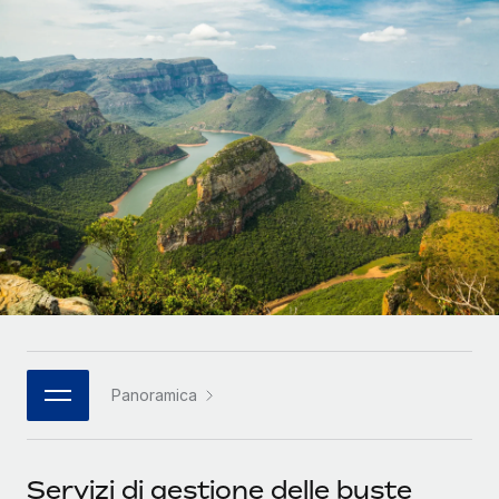
SERVICES
Partner tecnologici strategici
Français
Chiedi a un esperto
Integra l'HR globale nella tua piattaforma in modo
Affidati agli esperti per la gestione HR e la
flessibile
Deutsch
compliance globale
Español
CASE STUDIES
Italiano
Português (Portugal)
日本語
한국어
Panoramica
中文（简体）
Servizi di gestione delle buste