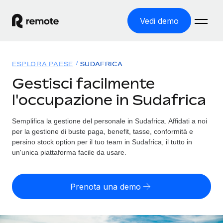
Vedi demo
Home
ESPLORA PAESE
SUDAFRICA
Prodotti
Gestisci facilmente
l'occupazione in Sudafrica
Soluzioni
ASSUMI NEL MONDO
Global Payroll
Semplifica la gestione del personale in Sudafrica. Affidati a noi
Tariffe
COPERTURA GLOBALE
Gestisci il payroll a norma, in tutta semplicità
per la gestione di buste paga, benefit, tasse, conformità e
Ricerca paesi
persino stock option per il tuo team in Sudafrica, il tutto in
Employer of Record
un'unica piattaforma facile da usare.
Trova i servizi di supporto all’impiego per ogni Paese
Espanditi con zero costi di entità locale
Italiano
Confronta Remote
Contractor Management
Prenota una demo
Scopri come ci confrontiamo con gli altri
English
Recluta e gestisci collaboratori a livello globale
Login
Nederlands
DIVENTA NOSTRO PARTNER