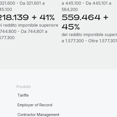
 321.600 - Da 321.601 a
a 445.100 - Da 445.101 a
45.100
584.200
218.139 + 41%
559.464 +
45%
l reddito imponibile superiore
 744.800 - Da 744.801 a
del reddito imponibile super
.577.300
a 1.577.300 - Oltre 1.577.301
Prodotti
Tariffe
Employer of Record
Contractor Management