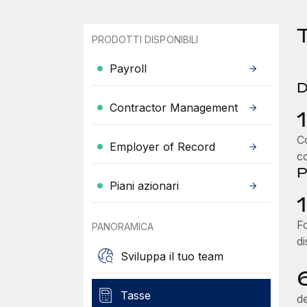
PRODOTTI DISPONIBILI
Payroll
D
Contractor Management
Co
Employer of Record
c
P
Piani azionari
F
PANORAMICA
d
Sviluppa il tuo team
Tasse
de