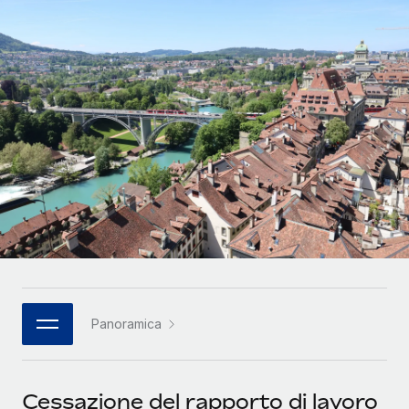
SERVICES
Partner tecnologici strategici
Français
Chiedi a un esperto
Integra l'HR globale nella tua piattaforma in modo
Affidati agli esperti per la gestione HR e la
flessibile
Deutsch
compliance globale
Español
CASE STUDIES
Italiano
Cultivating a Thriving Remote-First Culture in
Partnership with Remote
Português (Portugal)
At a glance Discover the evolution of TheyDo, a pioneering
journey management platform that has...
日本語
Maggiori informazioni
한국어
Panoramica
Reverse Tech's strategic partnership with
中文（简体）
Remote for contractor management and
payroll
Cessazione del rapporto di lavoro
Reverse Tech at a glance Health and wellness startup,