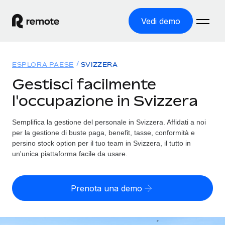
Vedi demo
Home
ESPLORA PAESE
SVIZZERA
Prodotti
Gestisci facilmente
l'occupazione in Svizzera
Soluzioni
ASSUMI NEL MONDO
Global Payroll
Semplifica la gestione del personale in Svizzera. Affidati a noi
Tariffe
COPERTURA GLOBALE
Gestisci il payroll a norma, in tutta semplicità
per la gestione di buste paga, benefit, tasse, conformità e
Ricerca paesi
persino stock option per il tuo team in Svizzera, il tutto in
Employer of Record
un'unica piattaforma facile da usare.
Trova i servizi di supporto all’impiego per ogni Paese
Espanditi con zero costi di entità locale
Italiano
Confronta Remote
Contractor Management
Prenota una demo
Scopri come ci confrontiamo con gli altri
English
Recluta e gestisci collaboratori a livello globale
Login
Nederlands
DIVENTA NOSTRO PARTNER