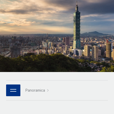
SERVICES
Partner tecnologici strategici
Français
Chiedi a un esperto
Integra l'HR globale nella tua piattaforma in modo
Affidati agli esperti per la gestione HR e la
flessibile
Deutsch
compliance globale
Español
CASE STUDIES
Italiano
Cultivating a Thriving Remote-First Culture in
Partnership with Remote
Português (Portugal)
At a glance Discover the evolution of TheyDo, a pioneering
journey management platform that has...
日本語
Maggiori informazioni
한국어
Panoramica
Reverse Tech's strategic partnership with
中文（简体）
Remote for contractor management and
payroll
Reverse Tech at a glance Health and wellness startup,