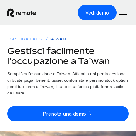
Vedi demo
Home
ESPLORA PAESE
TAIWAN
Prodotti
Gestisci facilmente
l'occupazione a Taiwan
Soluzioni
ASSUMI NEL MONDO
Global Payroll
Semplifica l’assunzione a Taiwan. Affidati a noi per la gestione
Tariffe
COPERTURA GLOBALE
Gestisci il payroll a norma, in tutta semplicità
di buste paga, benefit, tasse, conformità e persino stock option
Ricerca paesi
per il tuo team a Taiwan, il tutto in un’unica piattaforma facile
Employer of Record
da usare.
Trova i servizi di supporto all’impiego per ogni Paese
Espanditi con zero costi di entità locale
Italiano
Confronta Remote
Contractor Management
Prenota una demo
Scopri come ci confrontiamo con gli altri
English
Recluta e gestisci collaboratori a livello globale
Login
Nederlands
DIVENTA NOSTRO PARTNER