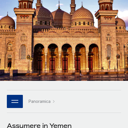
SERVICES
Partner tecnologici strategici
Français
Chiedi a un esperto
Integra l'HR globale nella tua piattaforma in modo
Affidati agli esperti per la gestione HR e la
flessibile
Deutsch
compliance globale
Español
CASE STUDIES
Italiano
Português (Portugal)
日本語
한국어
Panoramica
中文（简体）
Assumere in Yemen