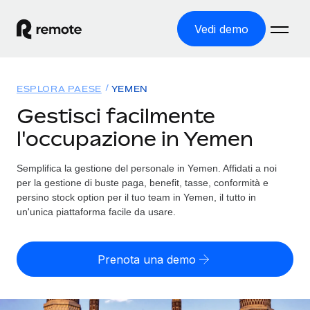
Vedi demo
Home
ESPLORA PAESE
YEMEN
Prodotti
Gestisci facilmente
l'occupazione in Yemen
Soluzioni
ASSUMI NEL MONDO
Global Payroll
Semplifica la gestione del personale in Yemen. Affidati a noi
Tariffe
COPERTURA GLOBALE
Gestisci il payroll a norma, in tutta semplicità
per la gestione di buste paga, benefit, tasse, conformità e
Ricerca paesi
persino stock option per il tuo team in Yemen, il tutto in
Employer of Record
un'unica piattaforma facile da usare.
Trova i servizi di supporto all’impiego per ogni Paese
Espanditi con zero costi di entità locale
Italiano
Confronta Remote
Contractor Management
Prenota una demo
Scopri come ci confrontiamo con gli altri
English
Recluta e gestisci collaboratori a livello globale
Login
Nederlands
DIVENTA NOSTRO PARTNER