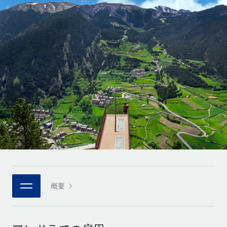
世界中の契約社員をオンボーディングし、管理
契約社員の報酬計算ツール
ログイン
Nederlands
グローバルな契約社員向けに、通貨オプションと支払スピー
PEO
成長の段階
ドを確認する
複雑な雇用関連業務を外部委託
Français
スタートアップ
成長中の企業向けのアジャイルなグローバルHR・給与処理ソ
REMOTEで学習
Deutsch
リューション
インフラ
リサーチおよびガイド
Remote統合
ミッドマーケット
Español
人事機能をワークフローにシームレスに統合する
活用事例
カスタマイズされた人事ソリューションでチームを拡大する
Italiano
プラットフォーム
HR用語集
企業
チームのための人事の基本機能を内蔵
大企業向けのグローバルHR
Português (Portugal)
チェックリストおよびテンプレート
接続
新しい
職務内容ライブラリ
日本語
当社のMCPを使用して、あらゆるAIツールをRemoteに接続
パートナーに登録
戦略的テクノロジーパートナー
ウェビナー
統合
概要
한국어
グローバルな人事機能を柔軟に自社プラットフォームへ統合
基本的なビジネスツールを活用して業務プロセスを効率化す
イベント
る
中文（简体）
パートナーとして登録
ニュースルーム