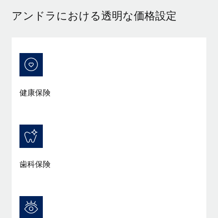
アンドラにおける透明な価格設定
福利厚生
ブログ
従業員の福利厚生を簡単に管理
Remoteの製品アップデート：GustoとXeroの統合お
よびContractor Management Plus（契約社員管理
プラス）
Remoteの使命は、世界のどこにいても、あらゆる規模の企業が
業務に最適な人材を採用し、管理し、給与を支給できるようにす
健康保険
ることです。この数週間で、新しい統合、機能、改良点をリリー
スしました。...
詳細を見る
歯科保険
給与詐欺：種類、事例、ビジネスを守る方法
給与, 賃金は詐欺の特に魅力的な標的です。多額の資金がシステ
ム間で頻繁に移動しているためです。このため、自社のビジネス
を保護することは極めて重要です。...