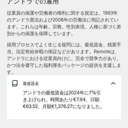
アンドラでの雇用
当社とのパートナーシップの可能性を検討する
サービス
給与・人材情報
従業員の保護や労働者の権利に関する規定は、1993年
Remote Build
近日リリース予定
のアンドラ憲法および2008年の労働法に明記されてい
専門家に相談
統合とAI自動化に関するコンサルティング
情報センター
ます。これらは年齢、宗教、性別表現、人種に基づく差
グローバル人事・コンプライアンスの専門サポート
別からの保護を保障しています。
サポートを依頼する
バックグラウンドチェック
活用事例
採用プロセスでよく生じる疑問には、最低賃金、残業手
候補者の選考プロセスをシンプルに
すべてのリソースを表示する
当、法定有給休暇の保証などがあります。Remoteは、
アンドラにおける従業員向けに、完全で競争力があり、
Compliance Watchtower
かつ法令遵守した福利厚生パッケージの提供を支援しま
コンプライアンスリスクを先回りして対応
ブログ
す。
グローバル給与処理
デバイス管理
最低賃金
ITデバイスを世界規模で提供・管理
EORおよびPEO
アンドラの最低賃金は2024年に7%引
法人設立
契約社員管理
き上げられ、時間あたり€7.94、日額
法令順守した法人をスピーディに設立
€63.52、月額€1,376.27になりました。
税務
移住・転勤
ブログを読む
従業員の異動をスムーズに