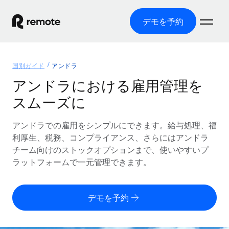
デモを予約
ホーム
国別ガイド
アンドラ
製品
アンドラにおける雇用管理を
スムーズに
ソリューション
グローバル雇用
グローバル給与処理
アンドラでの雇用をシンプルにできます。給与処理、福
リソース
各国の制度に対応
コンプライアンス対応の給与処理を手軽に
利厚生、税務、コンプライアンス、さらにはアンドラ
国別ガイド
チーム向けのストックオプションまで、使いやすいプ
価格
ツールと計算ツール
Employer of Record（EOR）
/国別のグローバル雇用支援を検索する
ラットフォームで一元管理できます。
グローバル展開をコストをかけずに実現
誤分類リスク判定ツール
米国州エクスプローラー
国別に従業員の誤分類リスクを確認する
Contractor of Record
米国の各州において採用プロセスを簡素化する
日本語
デモを予約
世界中の契約社員と法令を遵守して契約
従業員コスト計算ツール
Remoteを他社と比較
各国の総従業員コストを計算する
契約社員管理
English
他社と比較した、当社の強みを確認する