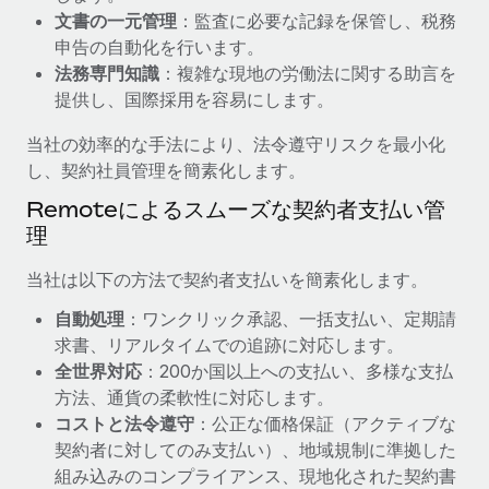
文書の一元管理
：監査に必要な記録を保管し、税務
福利厚生
詳細を見る
申告の自動化を行います。
ブログ
従業員の福利厚生を簡単に管理
法務専門知識
：複雑な現地の労働法に関する助言を
提供し、国際採用を容易にします。
Remoteの製品アップデート：GustoとXeroの統合お
よびContractor Management Plus（契約社員管理
プラス）
当社の効率的な手法により、法令遵守リスクを最小化
し、契約社員管理を簡素化します。
Remoteの使命は、世界のどこにいても、あらゆる規模の企業が
業務に最適な人材を採用し、管理し、給与を支給できるようにす
Remoteによるスムーズな契約者支払い管
ることです。この数週間で、新しい統合、機能、改良点をリリー
理
スしました。...
当社は以下の方法で契約者支払いを簡素化します。
詳細を見る
自動処理
：ワンクリック承認、一括支払い、定期請
求書、リアルタイムでの追跡に対応します。
全世界対応
：200か国以上への支払い、多様な支払
給与詐欺：種類、事例、ビジネスを守る方法
方法、通貨の柔軟性に対応します。
給与, 賃金は詐欺の特に魅力的な標的です。多額の資金がシステ
コストと法令遵守
：公正な価格保証（アクティブな
ム間で頻繁に移動しているためです。このため、自社のビジネス
契約者に対してのみ支払い）、地域規制に準拠した
を保護することは極めて重要です。...
組み込みのコンプライアンス、現地化された契約書