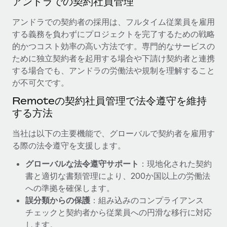
アンドラでの契約社員管理
当社とのパートナーシップの可能性を検討する
サービス
給与・人材情報
アンドラでの契約者の採用は、フルタイム従業員を雇用
Remote Build
近日リリース予定
する義務を負わずにプロジェクトを完了するための戦略
専門家に相談
統合とAI自動化に関するコンサルティング
情報センター
的かつコスト効率の高い方法です。専門的なサービスの
グローバル人事・コンプライアンスの専門サポート
ために独立契約者を起用する場合や下請け契約者と連携
サポートを依頼する
バックグラウンドチェック
する場合でも、アンドラの労働法や規制を理解すること
活用事例
候補者の選考プロセスをシンプルに
が不可欠です。
すべてのリソースを表示する
Reverse Tech、契約社員管理と給与処理でRemote
Remoteの契約社員管理で法令遵守を維持
と戦略的提携
Compliance Watchtower
する方法
コンプライアンスリスクを先回りして対応
ブログ
Reverse Techの概要 健康とウェルネスのスタートアップである
Reverse...
当社は以下の主要機能で、グローバルで契約者を雇用す
グローバル給与処理
デバイス管理
る際の法令遵守を支援します。
ITデバイスを世界規模で提供・管理
詳細を見る
EORおよびPEO
グローバルな法令遵守サポート
：現地化された契約
法人設立
契約社員管理
書と適切な書類管理により、200か国以上の労働法
法令順守した法人をスピーディに設立
への準拠を確保します。
AIのパイオニアであるWeaviateは、Remoteを使
税務
い、どのようにしてワークフォースを120%に増やした
誤分類からの保護
：組み込みのコンプライアンス
移住・転勤
のか
チェックと契約者から従業員への円滑な移行に対応
ブログを読む
従業員の異動をスムーズに
します。
Weaviateの概要...