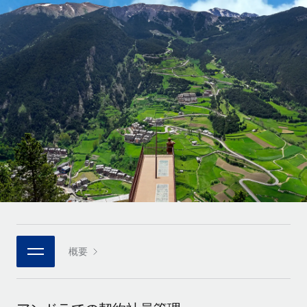
世界中の契約社員をオンボーディングし、管理
契約社員の報酬計算ツール
ログイン
Nederlands
グローバルな契約社員向けに、通貨オプションと支払スピー
PEO
成長の段階
ドを確認する
複雑な雇用関連業務を外部委託
Français
スタートアップ
成長中の企業向けのアジャイルなグローバルHR・給与処理ソ
REMOTEで学習
Deutsch
リューション
インフラ
リサーチおよびガイド
Remote統合
ミッドマーケット
Español
人事機能をワークフローにシームレスに統合する
活用事例
カスタマイズされた人事ソリューションでチームを拡大する
Italiano
プラットフォーム
HR用語集
企業
チームのための人事の基本機能を内蔵
大企業向けのグローバルHR
Português (Portugal)
チェックリストおよびテンプレート
接続
新しい
職務内容ライブラリ
日本語
当社のMCPを使用して、あらゆるAIツールをRemoteに接続
パートナーに登録
戦略的テクノロジーパートナー
ウェビナー
統合
概要
한국어
グローバルな人事機能を柔軟に自社プラットフォームへ統合
基本的なビジネスツールを活用して業務プロセスを効率化す
イベント
る
中文（简体）
パートナーとして登録
ニュースルーム