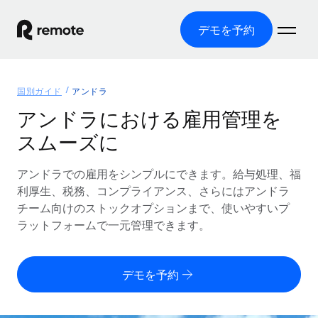
デモを予約
ホーム
国別ガイド
アンドラ
製品
アンドラにおける雇用管理を
スムーズに
ソリューション
グローバル雇用
グローバル給与処理
アンドラでの雇用をシンプルにできます。給与処理、福
リソース
各国の制度に対応
コンプライアンス対応の給与処理を手軽に
利厚生、税務、コンプライアンス、さらにはアンドラ
国別ガイド
チーム向けのストックオプションまで、使いやすいプ
価格
ツールと計算ツール
Employer of Record（EOR）
/国別のグローバル雇用支援を検索する
ラットフォームで一元管理できます。
グローバル展開をコストをかけずに実現
誤分類リスク判定ツール
米国州エクスプローラー
国別に従業員の誤分類リスクを確認する
Contractor of Record
米国の各州において採用プロセスを簡素化する
日本語
デモを予約
世界中の契約社員と法令を遵守して契約
従業員コスト計算ツール
Remoteを他社と比較
各国の総従業員コストを計算する
契約社員管理
English
他社と比較した、当社の強みを確認する