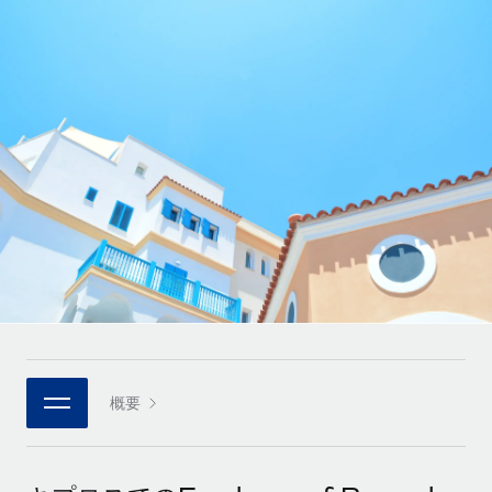
世界中の契約社員をオンボーディングし、管理
契約社員の報酬計算ツール
ログイン
Nederlands
グローバルな契約社員向けに、通貨オプションと支払スピー
PEO
成長の段階
ドを確認する
複雑な雇用関連業務を外部委託
Français
スタートアップ
成長中の企業向けのアジャイルなグローバルHR・給与処理ソ
REMOTEで学習
Deutsch
リューション
インフラ
リサーチおよびガイド
Remote統合
ミッドマーケット
Español
人事機能をワークフローにシームレスに統合する
活用事例
カスタマイズされた人事ソリューションでチームを拡大する
Italiano
プラットフォーム
HR用語集
企業
チームのための人事の基本機能を内蔵
大企業向けのグローバルHR
Português (Portugal)
チェックリストおよびテンプレート
接続
新しい
職務内容ライブラリ
日本語
当社のMCPを使用して、あらゆるAIツールをRemoteに接続
パートナーに登録
戦略的テクノロジーパートナー
ウェビナー
統合
概要
한국어
グローバルな人事機能を柔軟に自社プラットフォームへ統合
基本的なビジネスツールを活用して業務プロセスを効率化す
イベント
る
中文（简体）
パートナーとして登録
ニュースルーム