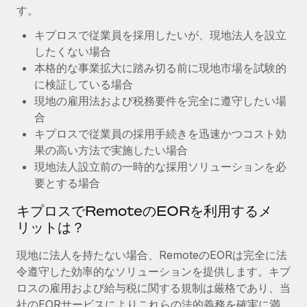
す。
福利厚生
ブログ
キプロスで従業員を採用したいが、現地法人を設立
従業員の福利厚生を簡単に管理
したくない場合
Remoteの製品アップデート：GustoとXeroの統合お
本格的な事業拡大に踏み切る前に現地市場を試験的
よびContractor Management Plus（契約社員管理
に検証している場合
プラス）
現地の雇用法および税務要件を完全に遵守したい場
Remoteの使命は、世界のどこにいても、あらゆる規模の企業が
合
業務に最適な人材を採用し、管理し、給与を支給できるようにす
キプロスで従業員の採用手続きを迅速かつコスト効
ることです。この数週間で、新しい統合、機能、改良点をリリー
果の高い方法で実施したい場合
スしました。...
現地法人設立前の一時的な採用ソリューションを必
要とする場合
詳細を見る
キプロスでRemoteのEORを利用するメ
リットは？
給与詐欺：種類、事例、ビジネスを守る方法
現地に法人を持たない場合、RemoteのEORは完全に法
給与, 賃金は詐欺の特に魅力的な標的です。多額の資金がシステ
令遵守した効率的なソリューションを提供します。キプ
ム間で頻繁に移動しているためです。このため、自社のビジネス
ロスの雇用および給与税に関する規制は厳格であり、当
を保護することは極めて重要です。...
社のEORサービスによりこれらの法的義務を確実に満