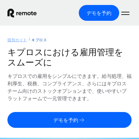
デモを予約
ホーム
国別ガイド
キプロス
製品
キプロスにおける雇用管理を
スムーズに
ソリューション
グローバル雇用
グローバル給与処理
キプロスでの雇用をシンプルにできます。給与処理、福
リソース
各国の制度に対応
コンプライアンス対応の給与処理を手軽に
利厚生、税務、コンプライアンス、さらにはキプロス
国別ガイド
チーム向けのストックオプションまで、使いやすいプ
価格
ツールと計算ツール
Employer of Record（EOR）
/国別のグローバル雇用支援を検索する
ラットフォームで一元管理できます。
グローバル展開をコストをかけずに実現
誤分類リスク判定ツール
米国州エクスプローラー
国別に従業員の誤分類リスクを確認する
Contractor of Record
米国の各州において採用プロセスを簡素化する
日本語
デモを予約
世界中の契約社員と法令を遵守して契約
従業員コスト計算ツール
Remoteを他社と比較
各国の総従業員コストを計算する
契約社員管理
English
他社と比較した、当社の強みを確認する