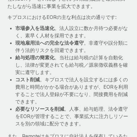
詳細を見る
たしながら迅速に事業を拡大できます。
キプロスにおけるEORの主な利点は次の通りです:
市場参入を迅速化
。法人設立に数か月待つ必要がな
く、素早く人材を採用できます。
現地雇用法への完全な法令遵守
。非遵守や誤分類に
伴う法的リスクを回避できます。
給与処理の簡素化
。当社は給与税の計算を自動化
し、法律が変更されても給与税／源泉徴収義務を確
実に遵守します。
コスト削減
。キプロスで法人を設立するには多くの
費用と時間がかかる場合がありますが、EORを利用
することで法人登録が不要になり、間接費用を削減
できます。
必要なリソースを削減
。人事、給与処理、法令遵守
をEORが管理することで、事業拡大に注力しリソー
スを別の領域に配分できます。
また、Remoteはキプロスに自社法人を保有しているた