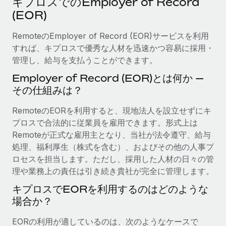
キプロスでのEmployer of Record
当社とのパートナーシップの可能性を検討する
(EOR)
サービス
給与・人材情報
Remote Build
近日リリース予定
専門家に相談
RemoteのEmployer of Record (EOR)サービスを利用
統合とAI自動化に関するコンサルティング
情報センター
グローバル人事・コンプライアンスの専門サポート
すれば、キプロスで優秀な人材を迅速かつ容易に採用・
管理し、給与を支払うことができます。
サポートを依頼する
バックグラウンドチェック
活用事例
Employer of Record (EOR)とは何か —
候補者の選考プロセスをシンプルに
すべてのリソースを表示する
その仕組みは？
Compliance Watchtower
RemoteのEORを利用すると、現地法人を設立せずにキ
コンプライアンスリスクを先回りして対応
ブログ
プロスで合法的に従業員を雇用できます。形式上は
グローバル給与処理
Remoteが正式な雇用主となり、当社が法令遵守、給与
デバイス管理
処理、福利厚生（株式を含む）、およびその他の人事プ
ITデバイスを世界規模で提供・管理
EORおよびPEO
ロセスを担当します。ただし、採用した人材の日々の管
理や業務上の責任は引き続き貴社が完全に管理します。
法人設立
契約社員管理
法令順守した法人をスピーディに設立
キプロスでEORを利用するのはどのような
税務
場合か？
移住・転勤
ブログを読む
従業員の異動をスムーズに
EORの利用が適しているのは、次のようなケースで