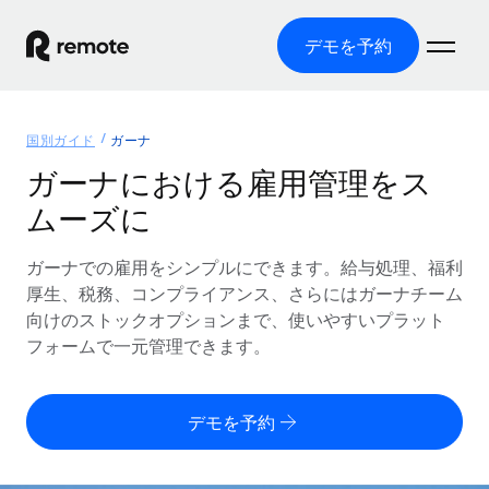
デモを予約
ホーム
国別ガイド
ガーナ
製品
ガーナにおける雇用管理をス
ムーズに
ソリューション
グローバル雇用
グローバル給与処理
ガーナでの雇用をシンプルにできます。給与処理、福利
リソース
各国の制度に対応
コンプライアンス対応の給与処理を手軽に
厚生、税務、コンプライアンス、さらにはガーナチーム
国別ガイド
向けのストックオプションまで、使いやすいプラット
価格
ツールと計算ツール
Employer of Record（EOR）
/国別のグローバル雇用支援を検索する
フォームで一元管理できます。
グローバル展開をコストをかけずに実現
誤分類リスク判定ツール
米国州エクスプローラー
国別に従業員の誤分類リスクを確認する
Contractor of Record
米国の各州において採用プロセスを簡素化する
日本語
デモを予約
世界中の契約社員と法令を遵守して契約
従業員コスト計算ツール
Remoteを他社と比較
各国の総従業員コストを計算する
契約社員管理
English
他社と比較した、当社の強みを確認する