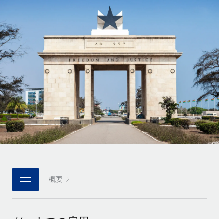
世界中の契約社員をオンボーディングし、管理
契約社員の報酬計算ツール
ログイン
Nederlands
グローバルな契約社員向けに、通貨オプションと支払スピー
PEO
成長の段階
ドを確認する
複雑な雇用関連業務を外部委託
Français
スタートアップ
成長中の企業向けのアジャイルなグローバルHR・給与処理ソ
REMOTEで学習
Deutsch
リューション
インフラ
リサーチおよびガイド
Remote統合
ミッドマーケット
Español
人事機能をワークフローにシームレスに統合する
活用事例
カスタマイズされた人事ソリューションでチームを拡大する
Italiano
プラットフォーム
HR用語集
企業
チームのための人事の基本機能を内蔵
大企業向けのグローバルHR
Português (Portugal)
チェックリストおよびテンプレート
接続
新しい
職務内容ライブラリ
日本語
当社のMCPを使用して、あらゆるAIツールをRemoteに接続
パートナーに登録
戦略的テクノロジーパートナー
ウェビナー
統合
概要
한국어
グローバルな人事機能を柔軟に自社プラットフォームへ統合
基本的なビジネスツールを活用して業務プロセスを効率化す
イベント
る
中文（简体）
パートナーとして登録
ニュースルーム