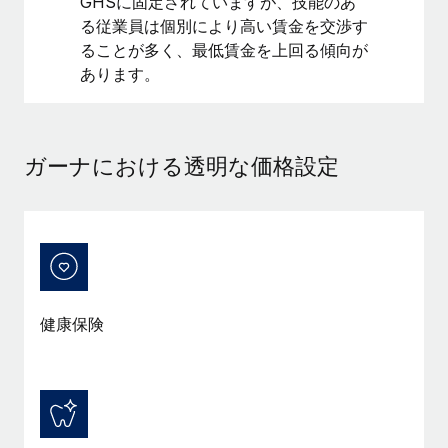
GHSに固定されていますが、技能のあ
る従業員は個別により高い賃金を交渉す
福利厚生
ブログ
ることが多く、最低賃金を上回る傾向が
従業員の福利厚生を簡単に管理
あります。
Remoteの製品アップデート：GustoとXeroの統合お
よびContractor Management Plus（契約社員管理
プラス）
ガーナにおける透明な価格設定
Remoteの使命は、世界のどこにいても、あらゆる規模の企業が
業務に最適な人材を採用し、管理し、給与を支給できるようにす
ることです。この数週間で、新しい統合、機能、改良点をリリー
スしました。...
詳細を見る
健康保険
給与詐欺：種類、事例、ビジネスを守る方法
給与, 賃金は詐欺の特に魅力的な標的です。多額の資金がシステ
ム間で頻繁に移動しているためです。このため、自社のビジネス
を保護することは極めて重要です。...