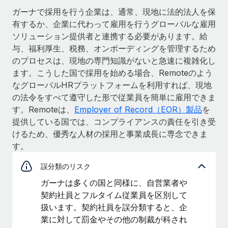
ガーナで採用を行う企業は、通常、現地に法的法人を保
有するか、企業に代わって雇用を行うグローバルな雇用
ソリューション提供者と連携する必要があります。給
与、福利厚生、税務、オンボーディングを管理するため
のプロセスは、現地の専門知識がないと急速に複雑化し
ます。こうした国で採用を始める場合、Remoteのよう
なグローバルHRプラットフォームを利用すれば、現地
の法令をすべて遵守した形で従業員を簡単に雇用できま
す。Remoteは、
Employer of Record（EOR）製品
を
提供している国では、コンプライアンスの責任を引き受
けるため、優秀な人材の採用と事業成長に専念できま
す。
誤分類のリスク
ガーナは多くの国と同様に、自営業者や
契約社員とフルタイム従業員を区別して
扱います。契約社員を誤分類すると、企
業に対して罰金やその他の制裁が科され