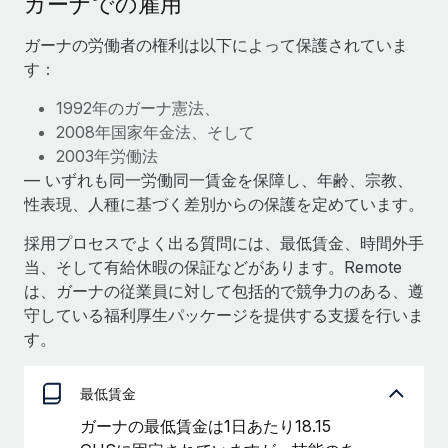
ガーナでの雇用
当社とのパートナーシップの可能性を検討する
サービス
給与・人材情報
ガーナの労働者の権利は以下によって保護されていま
Remote Build
近日リリース予定
す：
専門家に相談
統合とAI自動化に関するコンサルティング
情報センター
グローバル人事・コンプライアンスの専門サポート
1992年のガーナ憲法、
サポートを依頼する
2008年国家年金法、そして
バックグラウンドチェック
活用事例
2003年労働法
候補者の選考プロセスをシンプルに
すべてのリソースを表示する
— いずれも同一労働同一賃金を保障し、年齢、宗教、
性表現、人種に基づく差別からの保護を定めています。
Compliance Watchtower
コンプライアンスリスクを先回りして対応
ブログ
採用プロセスでよく出る質問には、最低賃金、時間外手
グローバル給与処理
当、そして有給休暇の保証などがあります。Remote
デバイス管理
は、ガーナの従業員に対して包括的で競争力のある、遵
ITデバイスを世界規模で提供・管理
EORおよびPEO
守している福利厚生パッケージを提供する支援を行いま
す。
法人設立
契約社員管理
法令順守した法人をスピーディに設立
税務
最低賃金
移住・転勤
ガーナの最低賃金は1日あたり18.15
ブログを読む
従業員の異動をスムーズに