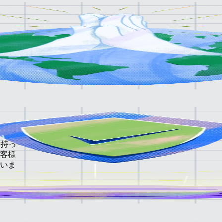
用の
って
を持っ
客様
いま