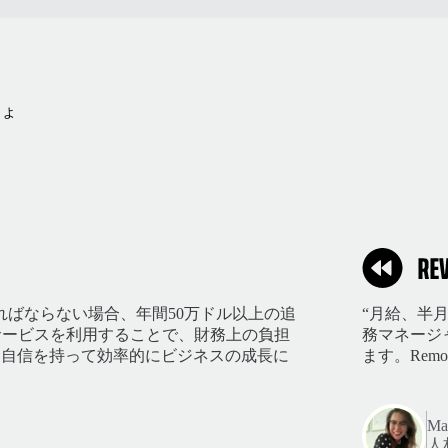
しょ
ればならない場合、年間50万ドル以上の追
“月給、半
のサービスを利用することで、財務上の負担
務マネージ
、自信を持って効率的にビジネスの成長に
ます。Rem
Mar
人