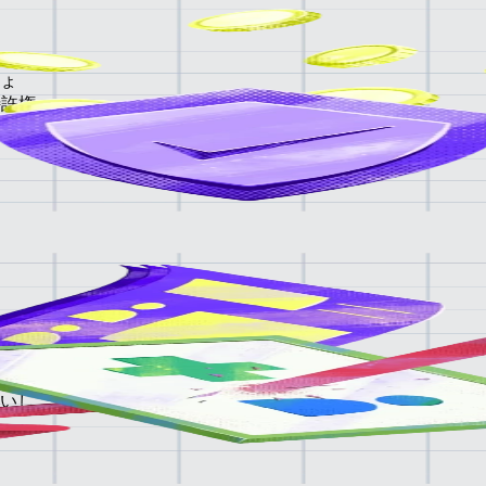
ょ
特許権
スを
きま
オプシ
従業
いし