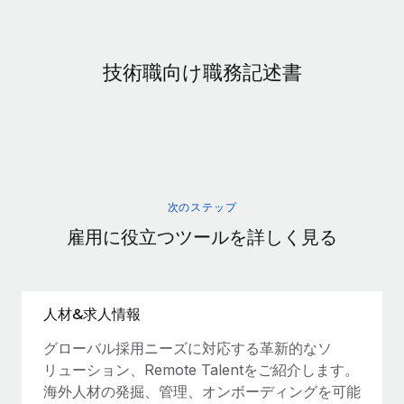
当社とのパートナーシップの可能性を検討する
サービス
給与・人材情報
Remote Build
近日リリース予定
専門家に相談
統合とAI自動化に関するコンサルティング
技術職向け職務記述書
情報センター
グローバル人事・コンプライアンスの専門サポート
サポートを依頼する
バックグラウンドチェック
活用事例
候補者の選考プロセスをシンプルに
すべてのリソースを表示する
Compliance Watchtower
コンプライアンスリスクを先回りして対応
ブログ
次のステップ
雇用に役立つツールを詳しく見る
グローバル給与処理
デバイス管理
ITデバイスを世界規模で提供・管理
EORおよびPEO
法人設立
契約社員管理
人材&求人情報
法令順守した法人をスピーディに設立
税務
グローバル採用ニーズに対応する革新的なソ
移住・転勤
リューション、Remote Talentをご紹介します。
ブログを読む
従業員の異動をスムーズに
海外人材の発掘、管理、オンボーディングを可能