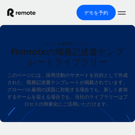
デモを予約
ホーム
グローバル雇用ライブラリー
製品
Remoteの職務記述書テンプ
レートライブラリー
ソリューション
グローバル雇用
グローバル給与処理
リソース
このページには、採用活動のサポートを目的として作成
各国の制度に対応
コンプライアンス対応の給与処理を手軽に
された、職務記述書テンプレートが掲載されています。
国別ガイド
価格
グローバル雇用の課題に対処する場合でも、新しく参加
ツールと計算ツール
Employer of Record（EOR）
/国別のグローバル雇用支援を検索する
するチームを迎える場合でも、当社のライブラリーはプ
グローバル展開をコストをかけずに実現
誤分類リスク判定ツール
ロセスの簡素化にご活用いただけます。
米国州エクスプローラー
国別に従業員の誤分類リスクを確認する
Contractor of Record
米国の各州において採用プロセスを簡素化する
日本語
世界中の契約社員と法令を遵守して契約
従業員コスト計算ツール
Remoteを他社と比較
各国の総従業員コストを計算する
契約社員管理
English
他社と比較した、当社の強みを確認する