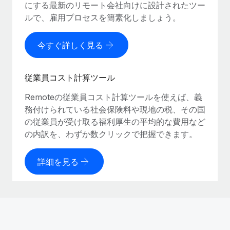
にする最新のリモート会社向けに設計されたツー
福利厚生
ルで、雇用プロセスを簡素化しましょう。
ブログ
従業員の福利厚生を簡単に管理
今すぐ詳しく見る
Remoteの製品アップデート：GustoとXeroの統合お
よびContractor Management Plus（契約社員管理
プラス）
従業員コスト計算ツール
Remoteの使命は、世界のどこにいても、あらゆる規模の企業が
業務に最適な人材を採用し、管理し、給与を支給できるようにす
Remoteの従業員コスト計算ツールを使えば、義
ることです。この数週間で、新しい統合、機能、改良点をリリー
務付けられている社会保険料や現地の税、その国
スしました。...
の従業員が受け取る福利厚生の平均的な費用など
の内訳を、わずか数クリックで把握できます。
詳細を見る
詳細を見る
給与詐欺：種類、事例、ビジネスを守る方法
給与, 賃金は詐欺の特に魅力的な標的です。多額の資金がシステ
ム間で頻繁に移動しているためです。このため、自社のビジネス
を保護することは極めて重要です。...