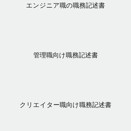
世界中の契約社員をオンボーディングし、管理
エンジニア職の職務記述書
契約社員の報酬計算ツール
ログイン
Nederlands
グローバルな契約社員向けに、通貨オプションと支払スピー
PEO
成長の段階
ドを確認する
複雑な雇用関連業務を外部委託
Français
スタートアップ
成長中の企業向けのアジャイルなグローバルHR・給与処理ソ
REMOTEで学習
Deutsch
リューション
インフラ
リサーチおよびガイド
Remote統合
ミッドマーケット
Español
管理職向け職務記述書
人事機能をワークフローにシームレスに統合する
活用事例
カスタマイズされた人事ソリューションでチームを拡大する
Italiano
プラットフォーム
HR用語集
企業
チームのための人事の基本機能を内蔵
大企業向けのグローバルHR
Português (Portugal)
チェックリストおよびテンプレート
接続
新しい
職務内容ライブラリ
日本語
当社のMCPを使用して、あらゆるAIツールをRemoteに接続
パートナーに登録
クリエイター職向け職務記述書
戦略的テクノロジーパートナー
ウェビナー
統合
한국어
グローバルな人事機能を柔軟に自社プラットフォームへ統合
基本的なビジネスツールを活用して業務プロセスを効率化す
イベント
る
中文（简体）
パートナーとして登録
ニュースルーム