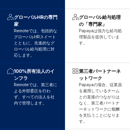
グローバルHRの専門
グローバル給与処理
家
の「専門家」
Remoteでは、包括的な
Papayaは強力な給与処
グローバルHRスイート
理製品を提供していま
とともに、先進的なグ
す。
ローバル給与処理に対
応します。
100%所有法人のイ
第三者パートナーネ
ンフラ
ットワーク
Remoteでは、第三者に
Papayaの場合、従業員
よる外部委託を行わ
を雇用しているチーム
ず、すべての法人を社
との直接のつながりは
内で管理します。
なく、第三者パートナ
ーネットワークに報酬
を支払うことになりま
す。