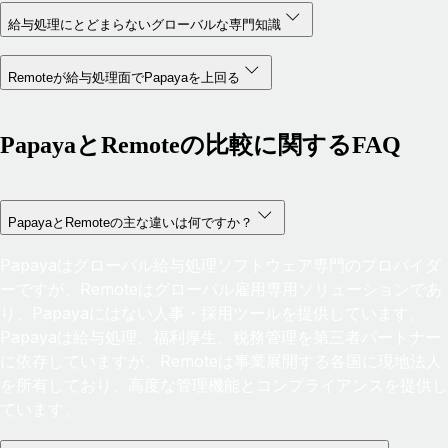
給与処理にとどまらないグローバルな専門知識
Remoteが給与処理面でPapayaを上回る
PapayaとRemoteの比較に関するFAQ
PapayaとRemoteの主な違いは何ですか？
Papayaはグローバル給与処理ソフトウェア専門のプロバイダ
ーですが、Remoteはグローバル雇用専用ソリューションであ
り、Papayaにはない人事・採用ツールを提供しています。
Papayaは給与処理、福利厚生、税務管理を第三者パートナー
に依存していますが、Remoteは事業展開する各国に現地法人
を所有しており、高度な管理機能とコンプライアンスを提供し
ています。