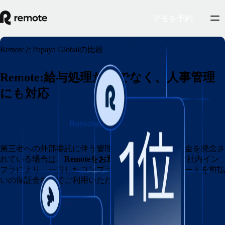
デモを予約
RemoteとPapaya Globalの比較
Remote:給与処理だけでなく、人事管理
にも対応
Remoteに切り替える
第三者への外部委託に伴う管理のしづらさや追加料金を懸念さ
れている場合は、
Remoteをお選びください
。完全な社内イン
フラにより、一貫したコンプライアンスと専任サポートを前払
いの保証金なしでご利用いただけます。