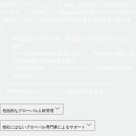
EORネットワークにより、より高い管理性と一貫性を実現し
ています。これに対して、Papayaは第三者パートナーモデル
で運営しており、お客様側で調整が必要な場合も多くありま
す。
外部委託を一切行わず、現地法人の管理を100％自社で
対応
すべてのRemoteのお客様に対して、Remoteの義務に関
する無制限のEOR補償を提供
「Watchtower」コンプライアンスハブで国際法規の改
正を通知
Remoteのコンプライアンス認定情報を見る
包括的なグローバル人材管理
他社にはないグローバル専門家によるサポート