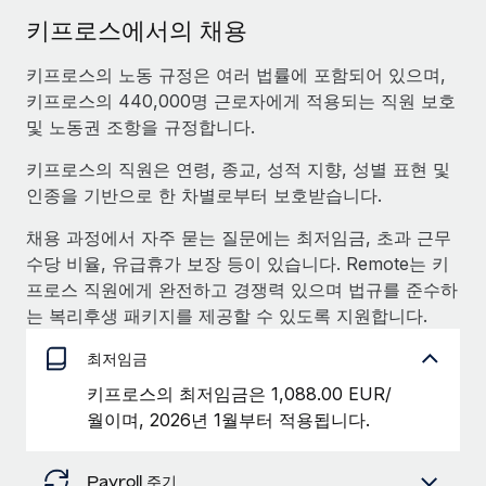
서비스
급여 및 인재 인사이트
Remote Build
곧 제공 예정
키프로스에서의 채용
전문가 상담
통합 및 AI 자동화 컨설팅
인사이트 센터
키프로스의 노동 규정은 여러 법률에 포함되어 있으며,
글로벌 인사 및 규정 준수 업무 처리에 전문가 지원 제공
키프로스의 440,000명 근로자에게 적용되는 직원 보호
지원받기
신원 조사
사례 연구
및 노동권 조항을 규정합니다.
채용 후보자 심사 프로세스 간소화
모든 리소스 보기
키프로스의 직원은 연령, 종교, 성적 지향, 성별 표현 및
인종을 기반으로 한 차별로부터 보호받습니다.
Compliance Watchtower
규정 준수 관련 위험에 선제적으로 대응
블로그
채용 과정에서 자주 묻는 질문에는 최저임금, 초과 근무
글로벌 급여
수당 비율, 유급휴가 보장 등이 있습니다. Remote는 키
기기 관리
프로스 직원에게 완전하고 경쟁력 있으며 법규를 준수하
전 세계 IT 장비 제공 및 추적 관리
EOR 및 PEO
는 복리후생 패키지를 제공할 수 있도록 지원합니다.
법인 설립
계약자 관리
최저임금
법인 설립을 빠르고 준법적으로 지원
세금
키프로스의 최저임금은 1,088.00 EUR/
글로벌 인재 이동 및 전근
월이며, 2026년 1월부터 적용됩니다.
블로그 둘러보기
직원 해외 이전을 간편하게 처리
Payroll 주기