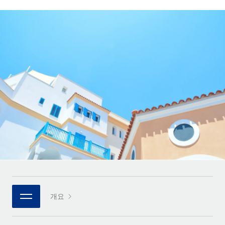
전 세계 계약자의 온보딩 및 관리
계약자 지급 계산기
로그인
Nederlands
글로벌 계약직을 위한 통화 옵션과 지급 소요 시간 확인
PEO
성장 단계
복잡한 고용 업무를 아웃소싱
Français
스타트업
REMOTE와 함께 배우기
성장하는 기업을 위한 민첩한 글로벌 HR 및 급여 솔루션
Deutsch
리서치 및 가이드
인프라
중견기업
Remote 통합
사례 연구
맞춤형 HR 솔루션으로 팀 확장
Español
HR을 워크플로에 매끄럽게 통합
HR 용어집
엔터프라이즈
Italiano
플랫폼
대기업을 위한 글로벌 HR
체크리스트 및 템플릿
팀을 위한 통합된 핵심 HR 기능
Português (Portugal)
직무 설명 라이브러리
연결
새로운
REMOTE 파트너 되기
日本語
MCP를 사용하여 모든 AI 도구를 Remote에 연결 가능
전략적 기술 파트너
웨비나
통합
플랫폼에 글로벌 HR을 유연하게 통합
한국어
이벤트
핵심 비즈니스 도구로 프로세스를 간소화
개요
파트너 되기
中文（简体）
뉴스룸
Remote와의 파트너십 기회 탐색