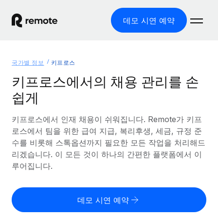
데모 시연 예약
홈
국가별 정보
키프로스
제품
키프로스에서의 채용 관리를 손
쉽게
솔루션
글로벌 고용
글로벌 급여
키프로스에서 인재 채용이 쉬워집니다. Remote가 키프
리소스
글로벌 서비스 제공
규정을 준수하며 급여 지급을 손쉽게 처리
로스에서 팀을 위한 급여 지급, 복리후생, 세금, 규정 준
국가별 정보
수를 비롯해 스톡옵션까지 필요한 모든 작업을 처리해드
요금
도구 및 계산기
기록상 고용주(EOR)
국가별 글로벌 채용 지원 알아보기
리겠습니다. 이 모든 것이 하나의 간편한 플랫폼에서 이
법인 설립 비용 없이 전 세계로 사업을 확장
오분류 리스크 평가 도구
루어집니다.
미국 주별 정보
국가별 직원 오분류 리스크 확인
기록상 계약자
미국 모든 주 전역에서 채용 업무를 간소화
한국어
전 세계에서 규정을 준수하며 계약자 고용
직원 비용 계산기
데모 시연 예약
Remote와 다른 솔루션 비교
국가별 총 인건비 계산
계약자 관리
English
다른 업체들과 비교해보기