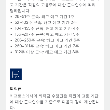
복리후생
고 기간은 직원의 고용주에 대한 근속연수에 따라
블로그
손쉬운 직원 복리후생 관리
달라집니다.
26~51주 근속: 해고 예고 기간 1주
Remote 제품 관련 소식: Gusto 및 Xero와의 통합과
Remote Contractor Management Plus
52~103주 근속: 해고 예고 기간 2주
104~155주 근속: 해고 예고 기간 4주
Remote의 사명은 모든 규모의 기업이 전 세계 어디서든 업무에 가
156~207주 근속: 해고 예고 기간 5주
장 적합 사람을 찾아 채용 및 관리하고 급여를 지급하도록 돕는 것
208~259주 근속: 해고 예고 기간 6주
입니다. 이를 위해 최근 몇 주 동안 새로운...
260~311주 근속: 해고 예고 기간 7주
자세히 알아보기
312주 이상 근속: 해고 예고 기간 8주
Shootsta가 Remote를 통해 네 개의 시장에서 글로벌
채용을 확장한 방법
비디오 콘텐츠를 활용한 마케팅이 계속해서 인기를 끌면서, 기업들
에게는 흥미롭고 전문적인 비디오 제작이 어느 때보다 중요해졌습
퇴직금
니다. 그러나 대부분의 회사들은 그렇게 높은 품질의...
키프로스에서의 퇴직금 수령권은 직원의 고용 기관
에 대한 근속연수를 기준으로 다음과 같이 계산됩니
자세히 알아보기
다: