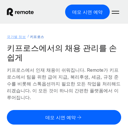
데모 시연 예약
홈
국가별 정보
키프로스
제품
키프로스에서의 채용 관리를 손
쉽게
솔루션
글로벌 고용
글로벌 급여
키프로스에서 인재 채용이 쉬워집니다. Remote가 키프
리소스
글로벌 서비스 제공
규정을 준수하며 급여 지급을 손쉽게 처리
로스에서 팀을 위한 급여 지급, 복리후생, 세금, 규정 준
국가별 정보
수를 비롯해 스톡옵션까지 필요한 모든 작업을 처리해드
요금
도구 및 계산기
기록상 고용주(EOR)
국가별 글로벌 채용 지원 알아보기
리겠습니다. 이 모든 것이 하나의 간편한 플랫폼에서 이
법인 설립 비용 없이 전 세계로 사업을 확장
오분류 리스크 평가 도구
루어집니다.
미국 주별 정보
국가별 직원 오분류 리스크 확인
기록상 계약자
미국 모든 주 전역에서 채용 업무를 간소화
한국어
전 세계에서 규정을 준수하며 계약자 고용
직원 비용 계산기
데모 시연 예약
Remote와 다른 솔루션 비교
국가별 총 인건비 계산
계약자 관리
English
다른 업체들과 비교해보기