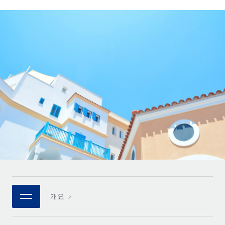
전 세계 계약자의 온보딩 및 관리
계약자 지급 계산기
로그인
Nederlands
글로벌 계약직을 위한 통화 옵션과 지급 소요 시간 확인
PEO
성장 단계
복잡한 고용 업무를 아웃소싱
Français
스타트업
REMOTE와 함께 배우기
성장하는 기업을 위한 민첩한 글로벌 HR 및 급여 솔루션
Deutsch
리서치 및 가이드
인프라
중견기업
Remote 통합
사례 연구
맞춤형 HR 솔루션으로 팀 확장
Español
HR을 워크플로에 매끄럽게 통합
HR 용어집
엔터프라이즈
Italiano
플랫폼
대기업을 위한 글로벌 HR
체크리스트 및 템플릿
팀을 위한 통합된 핵심 HR 기능
Português (Portugal)
직무 설명 라이브러리
연결
새로운
REMOTE 파트너 되기
日本語
MCP를 사용하여 모든 AI 도구를 Remote에 연결 가능
전략적 기술 파트너
웨비나
통합
플랫폼에 글로벌 HR을 유연하게 통합
한국어
이벤트
핵심 비즈니스 도구로 프로세스를 간소화
개요
파트너 되기
中文（简体）
뉴스룸
Remote와의 파트너십 기회 탐색