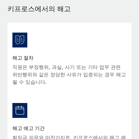
서비스
급여 및 인재 인사이트
Remote Build
곧 제공 예정
키프로스에서의 해고
전문가 상담
통합 및 AI 자동화 컨설팅
인사이트 센터
글로벌 인사 및 규정 준수 업무 처리에 전문가 지원 제공
지원받기
신원 조사
사례 연구
채용 후보자 심사 프로세스 간소화
모든 리소스 보기
Compliance Watchtower
해고 절차
규정 준수 관련 위험에 선제적으로 대응
블로그
직원은 부정행위, 과실, 사기 또는 기타 업무 관련
글로벌 급여
위반행위와 같은 정당한 사유가 입증되는 경우 해고
기기 관리
될 수 있습니다.
전 세계 IT 장비 제공 및 추적 관리
EOR 및 PEO
법인 설립
계약자 관리
법인 설립을 빠르고 준법적으로 지원
세금
글로벌 인재 이동 및 전근
블로그 둘러보기
직원 해외 이전을 간편하게 처리
해고 예고 기간
퇴직금 의무와 마찬가지로, 키프로스에서의 해고 예