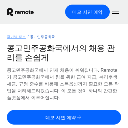
데모 시연 예약
홈
국가별 정보
콩고민주공화국
제품
콩고민주공화국에서의 채용 관
리를 손쉽게
솔루션
글로벌 고용
글로벌 급여
콩고민주공화국에서 인재 채용이 쉬워집니다. Remote
리소스
글로벌 서비스 제공
규정을 준수하며 급여 지급을 손쉽게 처리
가 콩고민주공화국에서 팀을 위한 급여 지급, 복리후생,
국가별 정보
세금, 규정 준수를 비롯해 스톡옵션까지 필요한 모든 작
요금
도구 및 계산기
기록상 고용주(EOR)
국가별 글로벌 채용 지원 알아보기
업을 처리해드리겠습니다. 이 모든 것이 하나의 간편한
법인 설립 비용 없이 전 세계로 사업을 확장
오분류 리스크 평가 도구
플랫폼에서 이루어집니다.
미국 주별 정보
국가별 직원 오분류 리스크 확인
기록상 계약자
미국 모든 주 전역에서 채용 업무를 간소화
한국어
전 세계에서 규정을 준수하며 계약자 고용
직원 비용 계산기
데모 시연 예약
Remote와 다른 솔루션 비교
국가별 총 인건비 계산
계약자 관리
English
다른 업체들과 비교해보기