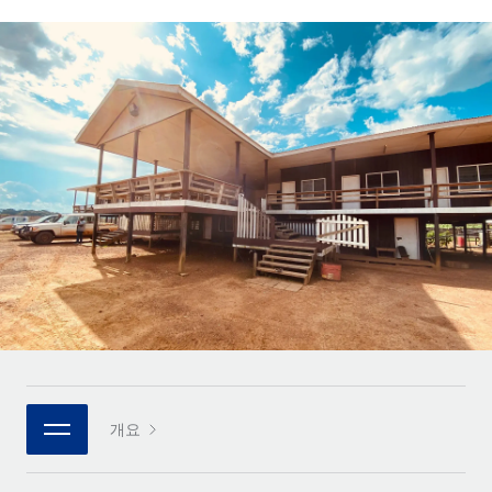
전 세계 계약자의 온보딩 및 관리
계약자 지급 계산기
로그인
Nederlands
글로벌 계약직을 위한 통화 옵션과 지급 소요 시간 확인
PEO
성장 단계
복잡한 고용 업무를 아웃소싱
Français
스타트업
REMOTE와 함께 배우기
성장하는 기업을 위한 민첩한 글로벌 HR 및 급여 솔루션
Deutsch
리서치 및 가이드
인프라
중견기업
Remote 통합
사례 연구
맞춤형 HR 솔루션으로 팀 확장
Español
HR을 워크플로에 매끄럽게 통합
HR 용어집
엔터프라이즈
Italiano
플랫폼
대기업을 위한 글로벌 HR
체크리스트 및 템플릿
팀을 위한 통합된 핵심 HR 기능
Português (Portugal)
직무 설명 라이브러리
연결
새로운
REMOTE 파트너 되기
日本語
MCP를 사용하여 모든 AI 도구를 Remote에 연결 가능
전략적 기술 파트너
웨비나
통합
플랫폼에 글로벌 HR을 유연하게 통합
한국어
이벤트
핵심 비즈니스 도구로 프로세스를 간소화
개요
파트너 되기
中文（简体）
뉴스룸
Remote와의 파트너십 기회 탐색