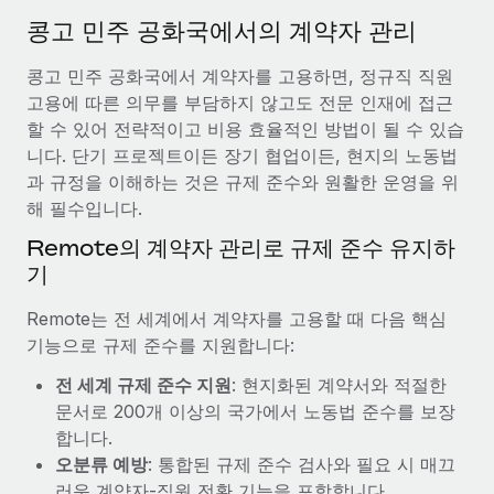
서비스
급여 및 인재 인사이트
Remote Build
곧 제공 예정
콩고 민주 공화국에서의 계약자 관리
전문가 상담
통합 및 AI 자동화 컨설팅
인사이트 센터
콩고 민주 공화국에서 계약자를 고용하면, 정규직 직원
글로벌 인사 및 규정 준수 업무 처리에 전문가 지원 제공
고용에 따른 의무를 부담하지 않고도 전문 인재에 접근
지원받기
신원 조사
사례 연구
할 수 있어 전략적이고 비용 효율적인 방법이 될 수 있습
채용 후보자 심사 프로세스 간소화
니다. 단기 프로젝트이든 장기 협업이든, 현지의 노동법
모든 리소스 보기
과 규정을 이해하는 것은 규제 준수와 원활한 운영을 위
Compliance Watchtower
해 필수입니다.
규정 준수 관련 위험에 선제적으로 대응
블로그
Remote의 계약자 관리로 규제 준수 유지하
글로벌 급여
기
기기 관리
전 세계 IT 장비 제공 및 추적 관리
EOR 및 PEO
Remote는 전 세계에서 계약자를 고용할 때 다음 핵심
기능으로 규제 준수를 지원합니다:
법인 설립
계약자 관리
법인 설립을 빠르고 준법적으로 지원
전 세계 규제 준수 지원
: 현지화된 계약서와 적절한
세금
문서로 200개 이상의 국가에서 노동법 준수를 보장
글로벌 인재 이동 및 전근
합니다.
블로그 둘러보기
직원 해외 이전을 간편하게 처리
오분류 예방
: 통합된 규제 준수 검사와 필요 시 매끄
러운 계약자-직원 전환 기능을 포함합니다.