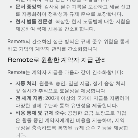
복리후생
문서 중앙화
: 감사용 필수 기록을 보관하고 세금 신고
블로그
손쉬운 직원 복리후생 관리
를 자동화하여 정확성과 규제 준수를 보장합니다.
Remote 제품 관련 소식: Gusto 및 Xero와의 통합과
현지 법률 전문성
: 복잡한 현지 노동법에 대한 지침을
Remote Contractor Management Plus
제공하여 국제 채용을 간소화합니다.
Remote의 사명은 모든 규모의 기업이 전 세계 어디서든 업무에 가
Remote의 간소화된 접근 방식은 규제 준수 위험을 통제
장 적합 사람을 찾아 채용 및 관리하고 급여를 지급하도록 돕는 것
하고 기업의 계약자 관리를 간소화합니다.
입니다. 이를 위해 최근 몇 주 동안 새로운...
Remote로 원활한 계약자 지급 관리
자세히 알아보기
Remote는 계약자 지급을 다음과 같이 간소화합니다:
자동 처리
: 원클릭 승인, 일괄 지급, 정기 송장 처리
Shootsta가 Remote를 통해 네 개의 시장에서 글로벌
및 실시간 추적으로 효율성을 제공합니다.
채용을 확장한 방법
전 세계 지원
: 200개 이상의 국가에 지급을 지원하며
비디오 콘텐츠를 활용한 마케팅이 계속해서 인기를 끌면서, 기업들
다양한 결제 수단과 통화 유연성을 제공합니다.
에게는 흥미롭고 전문적인 비디오 제작이 어느 때보다 중요해졌습
비용 통제 및 규제 준수
: 공정한 요금 보장으로 기업
니다. 그러나 대부분의 회사들은 그렇게 높은 품질의...
은 활동 중인 계약자에게만 비용을 지불하며, 지역
규정을 충족하도록 통합된 규제 준수 기능을 제공합
자세히 알아보기
니다.