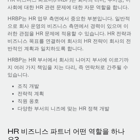
전 세계 계약자의 온보딩 및 관리
계약자 지급 계산기
사회에 대한 HR 관련 문제에 대한 자문 역할을 합니다.
로그인
Nederlands
글로벌 계약직을 위한 통화 옵션과 지급 소요 시간 확인
PEO
성장 단계
HRBP는 HR 업무 측면에서 중요한 부분입니다. 일반적
복잡한 고용 업무를 아웃소싱
으로 회사 운영의 비즈니스 측면에서 경력이 있으며 이
Français
스타트업
REMOTE와 함께 배우기
러한 관점을 HR 문제에 적용할 수 있습니다. HR 전략과
성장하는 기업을 위한 민첩한 글로벌 HR 및 급여 솔루션
비즈니스 목표를 연결하여 회사의 HR 전략이 회사의 전
Deutsch
리서치 및 가이드
인프라
반적인 계획과 일치하도록 합니다.
중견기업
Remote 통합
사례 연구
맞춤형 HR 솔루션으로 팀 확장
Español
HRBP는 HR 부서에서 회사의 나머지 부서에 이르기까
HR을 워크플로에 매끄럽게 통합
지 여러 가지 책임을 지는 다리, 즉 연락처로 간주될 수
HR 용어집
엔터프라이즈
Italiano
플랫폼
있습니다.
대기업을 위한 글로벌 HR
체크리스트 및 템플릿
팀을 위한 통합된 핵심 HR 기능
조직 개발
Português (Portugal)
전략적 계획
직무 설명 라이브러리
연결
새로운
REMOTE 파트너 되기
직원 옹호
日本語
MCP를 사용하여 모든 AI 도구를 Remote에 연결 가능
전략적 기술 파트너
웨비나
다양한 부서의 니즈에 맞는 HR 정책 개발
통합
플랫폼에 글로벌 HR을 유연하게 통합
한국어
이벤트
핵심 비즈니스 도구로 프로세스를 간소화
파트너 되기
HR 비즈니스 파트너 어떤 역할을 하나
中文（简体）
뉴스룸
Remote와의 파트너십 기회 탐색
요?