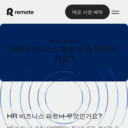
데모 시연 예약
홈
글로벌 HR 용어집
제품
HR 비즈니스 파트너란 무엇인
가요?
솔루션
글로벌 고용
글로벌 급여
리소스
글로벌 서비스 제공
규정을 준수하며 급여 지급을 손쉽게 처리
국가별 정보
요금
도구 및 계산기
기록상 고용주(EOR)
국가별 글로벌 채용 지원 알아보기
법인 설립 비용 없이 전 세계로 사업을 확장
오분류 리스크 평가 도구
미국 주별 정보
국가별 직원 오분류 리스크 확인
기록상 계약자
미국 모든 주 전역에서 채용 업무를 간소화
한국어
전 세계에서 규정을 준수하며 계약자 고용
직원 비용 계산기
HR 비즈니스 파트너 무엇인가요?
Remote와 다른 솔루션 비교
국가별 총 인건비 계산
계약자 관리
English
다른 업체들과 비교해보기
HR 비즈니스 파트너(HRBP)는 회사의 리더, 부서장, 이