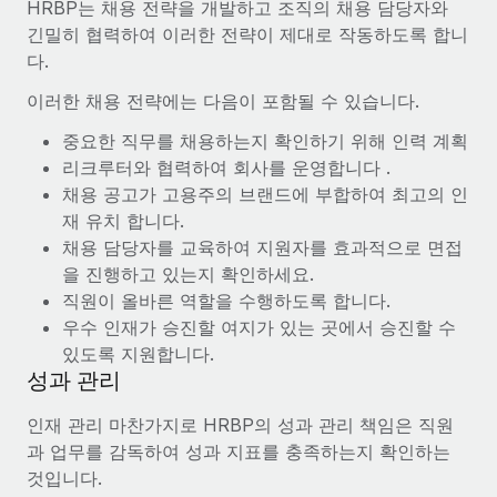
복리후생
HRBP는 채용 전략을 개발하고 조직의 채용 담당자와
블로그
손쉬운 직원 복리후생 관리
긴밀히 협력하여 이러한 전략이 제대로 작동하도록 합니
다.
Remote 제품 관련 소식: Gusto 및 Xero와의 통합과
Remote Contractor Management Plus
이러한 채용 전략에는 다음이 포함될 수 있습니다.
Remote의 사명은 모든 규모의 기업이 전 세계 어디서든 업무에 가
중요한 직무를 채용하는지 확인하기 위해 인력 계획
장 적합 사람을 찾아 채용 및 관리하고 급여를 지급하도록 돕는 것
리크루터와 협력하여 회사를 운영합니다 .
입니다. 이를 위해 최근 몇 주 동안 새로운...
채용 공고가 고용주의 브랜드에 부합하여 최고의 인
재 유치 합니다.
자세히 알아보기
채용 담당자를 교육하여 지원자를 효과적으로 면접
을 진행하고 있는지 확인하세요.
직원이 올바른 역할을 수행하도록 합니다.
Shootsta가 Remote를 통해 네 개의 시장에서 글로벌
우수 인재가 승진할 여지가 있는 곳에서 승진할 수
채용을 확장한 방법
있도록 지원합니다.
비디오 콘텐츠를 활용한 마케팅이 계속해서 인기를 끌면서, 기업들
성과 관리
에게는 흥미롭고 전문적인 비디오 제작이 어느 때보다 중요해졌습
니다. 그러나 대부분의 회사들은 그렇게 높은 품질의...
인재 관리 마찬가지로 HRBP의 성과 관리 책임은 직원
과 업무를 감독하여 성과 지표를 충족하는지 확인하는
자세히 알아보기
것입니다.