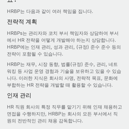
서비스
급여 및 인재 인사이트
Remote Build
곧 제공 예정
HRBP는 다음과 같이 여러 책임을 집니다.
전문가 상담
통합 및 AI 자동화 컨설팅
인사이트 센터
글로벌 인사 및 규정 준수 업무 처리에 전문가 지원 제공
전략적 계획
지원받기
신원 조사
HRBPs는 관리자와 코치 부서 책임자와 상담하여 부서
사례 연구
채용 후보자 심사 프로세스 간소화
에서 HR 전략을 어떻게 개발해야 하는지 상담합니다.
모든 리소스 보기
HRBP에는 인재 관리, 성과 관리, (규정) 준수 준수 등의
Compliance Watchtower
전략이 포함될 수 있습니다.
규정 준수 관련 위험에 선제적으로 대응
블로그
HRBP는 재무, 시장 동향, 법률(규정) 준수, 관리, 네트
글로벌 급여
워킹 등 사업 운영 경험과 기술을 보유하고 있을 수 있습
기기 관리
니다. 이러한 지식은 회사의 사명, 전략적 목표, 문화에
전 세계 IT 장비 제공 및 추적 관리
EOR 및 PEO
부합하는 HR 전략을 개발할 때 활용할 수 있습니다.
법인 설립
계약자 관리
인재 관리
법인 설립을 빠르고 준법적으로 지원
세금
HR 직원 회사의 특정 직무를 맡기기 위해 인재 채용하고
글로벌 인재 이동 및 전근
면접을 수행하지만, HRBP는 회사의 모든 부서에서 직
블로그 둘러보기
직원 해외 이전을 간편하게 처리
원의 전반적인 관리 채용 감독합니다.