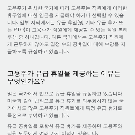
전 세계 계약자의 온보딩 및 관리
계약자 지급 계산기
고용주가 위치한 국가에 따라 고용주는 직원에게 이러한
로그인
Nederlands
글로벌 계약직을 위한 통화 옵션과 지급 소요 시간 확인
휴무일에 대한 임금을 지급해야 하거나 선택할 수 있습
PEO
성장 단계
니다. 일부 지역에서는 유급 휴일(및 기타 유급 휴가 또
복잡한 고용 업무를 아웃소싱
Français
스타트업
는 PTO)이 고용주가 직원에게 제공할 수 있는 직원 복리
REMOTE와 함께 배우기
성장하는 기업을 위한 민첩한 글로벌 HR 및 급여 솔루션
후생 중 하나입니다. 다른 국가에서는 고용주가 직원에
Deutsch
리서치 및 가이드
인프라
게 근무하지 않아도 일정 수의 공휴일에 대해 수당을 지
중견기업
급하도록 규정하고 있습니다.
Remote 통합
사례 연구
맞춤형 HR 솔루션으로 팀 확장
Español
HR을 워크플로에 매끄럽게 통합
HR 용어집
엔터프라이즈
Italiano
플랫폼
고용주가 유급 휴일을 제공하는 이유는
대기업을 위한 글로벌 HR
체크리스트 및 템플릿
팀을 위한 통합된 핵심 HR 기능
무엇인가요?
Português (Portugal)
직무 설명 라이브러리
연결
새로운
많은 국가에서 법으로 유급 휴일을 규정하고 있습니다.
REMOTE 파트너 되기
日本語
MCP를 사용하여 모든 AI 도구를 Remote에 연결 가능
미국과 같이 법적으로 유급 휴가를 의무화하지 않는 국
전략적 기술 파트너
웨비나
가에서도 많은 고용주가 직원들에게 특정 유급 휴가를
통합
플랫폼에 글로벌 HR을 유연하게 통합
한국어
특전으로 부여하고 있습니다.
이벤트
핵심 비즈니스 도구로 프로세스를 간소화
파트너 되기
유급 공휴일을 포함한 유급 휴가를 제공하면 고용주와
中文（简体）
뉴스룸
Remote와의 파트너십 기회 탐색
직원 모두에게 여러 가지 이점이 있습니다.