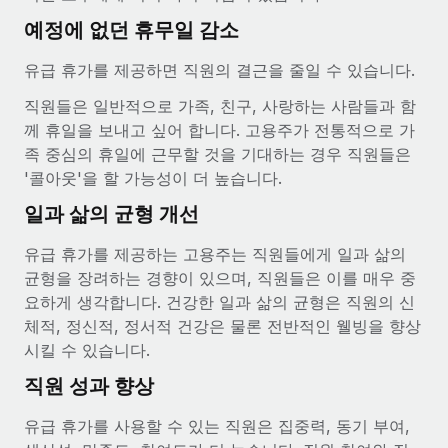
서비스
급여 및 인재 인사이트
Remote Build
곧 제공 예정
예정에 없던 휴무일 감소
전문가 상담
통합 및 AI 자동화 컨설팅
인사이트 센터
유급 휴가를 제공하면 직원의 결근을 줄일 수 있습니다.
글로벌 인사 및 규정 준수 업무 처리에 전문가 지원 제공
지원받기
직원들은 일반적으로 가족, 친구, 사랑하는 사람들과 함
신원 조사
사례 연구
께 휴일을 보내고 싶어 합니다. 고용주가 전통적으로 가
채용 후보자 심사 프로세스 간소화
모든 리소스 보기
족 중심의 휴일에 근무할 것을 기대하는 경우 직원들은
'콜아웃'을 할 가능성이 더 높습니다.
Compliance Watchtower
규정 준수 관련 위험에 선제적으로 대응
블로그
일과 삶의 균형 개선
글로벌 급여
기기 관리
유급 휴가를 제공하는 고용주는 직원들에게 일과 삶의
전 세계 IT 장비 제공 및 추적 관리
균형을 장려하는 경향이 있으며, 직원들은 이를 매우 중
EOR 및 PEO
요하게 생각합니다. 건강한 일과 삶의 균형은 직원의 신
법인 설립
계약자 관리
체적, 정신적, 정서적 건강은 물론 전반적인 웰빙을 향상
법인 설립을 빠르고 준법적으로 지원
시킬 수 있습니다.
세금
직원 성과 향상
글로벌 인재 이동 및 전근
블로그 둘러보기
직원 해외 이전을 간편하게 처리
유급 휴가를 사용할 수 있는 직원은 집중력, 동기 부여,