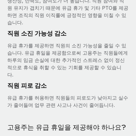
생산성, 만족도, 참여도가 더 높습니다. 직원 참여와 직
복리후생
블로그
원 유지가 겹치기 때문에 유급 휴가 및 기타 PTO를 제공
손쉬운 직원 복리후생 관리
하면 조직의 직원 이직률에 긍정적인 영향을 미칠 수 있
Remote 제품 관련 소식: Gusto 및 Xero와의 통합과
습니다.
Remote Contractor Management Plus
직원 소진 가능성 감소
Remote의 사명은 모든 규모의 기업이 전 세계 어디서든 업무에 가
장 적합 사람을 찾아 채용 및 관리하고 급여를 지급하도록 돕는 것
유급 휴가를 제공하면 직원의 소진 가능성을 줄일 수 있
입니다. 이를 위해 최근 몇 주 동안 새로운...
습니다. 유급 휴일을 제공함으로써 고용주는 직원들에게
하루의 임금 손실에 대한 추가적인 스트레스 없이 정신
자세히 알아보기
적으로 휴식을 취할 수 있는 기회를 제공할 수 있습니
다.
Shootsta가 Remote를 통해 네 개의 시장에서 글로벌
직원 피로 감소
채용을 확장한 방법
유급 휴가를 허용하면 직원들의 피로도가 낮아지고 실수
비디오 콘텐츠를 활용한 마케팅이 계속해서 인기를 끌면서, 기업들
가 줄어들며 업무 관련 사고나 사건이 줄어듭니다.
에게는 흥미롭고 전문적인 비디오 제작이 어느 때보다 중요해졌습
니다. 그러나 대부분의 회사들은 그렇게 높은 품질의...
고용주는 유급 휴일을 제공해야 하나요?
자세히 알아보기