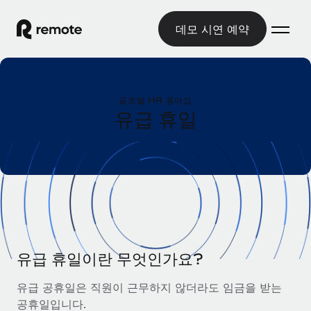
데모 시연 예약
홈
글로벌 HR 용어집
제품
유급 휴일
솔루션
글로벌 고용
글로벌 급여
리소스
글로벌 서비스 제공
규정을 준수하며 급여 지급을 손쉽게 처리
국가별 정보
요금
도구 및 계산기
기록상 고용주(EOR)
국가별 글로벌 채용 지원 알아보기
법인 설립 비용 없이 전 세계로 사업을 확장
오분류 리스크 평가 도구
미국 주별 정보
국가별 직원 오분류 리스크 확인
기록상 계약자
유급 휴일이란 무엇인가요?
미국 모든 주 전역에서 채용 업무를 간소화
한국어
전 세계에서 규정을 준수하며 계약자 고용
직원 비용 계산기
유급 공휴일은 직원이 근무하지 않더라도 임금을 받는
Remote와 다른 솔루션 비교
국가별 총 인건비 계산
계약자 관리
공휴일입니다.
English
다른 업체들과 비교해보기