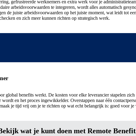
rring, gefrustreerde werknemers en extra werk voor je administratiet
daire arbeidsvoorwaarden te integreren, wordt alles automatisch gesyn
n de juiste arbeidsvoorwaarden op het juiste moment, wat leidt tot ee
n checken en zich meer kunnen richten op strategisch werk.
tner
oor global benefits werkt. De kosten voor elke leverancier stapelen zic
 wordt en het proces ingewikkelder.
Overstappen naar één contactpersoo
 maak je tijd vrij om je te richten op wat echt belangrijk is: goed voor 
Bekijk wat je kunt doen met Remote Benefit