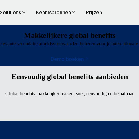
Solutions
Kennisbronnen
Prijzen
Makkelijkere global benefits
elevante secundaire arbeidsvoorwaarden beheren voor je internationale 
Demo boeken
Eenvoudig global benefits aanbieden
Global benefits makkelijker maken: snel, eenvoudig en betaalbaar