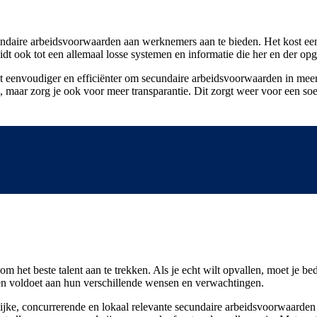
cundaire arbeidsvoorwaarden aan werknemers aan te bieden. Het kost een
idt ook tot een allemaal losse systemen en informatie die her en der opg
t eenvoudiger en efficiënter om secundaire arbeidsvoorwaarden in meerde
ten, maar zorg je ook voor meer transparantie. Dit zorgt weer voor een s
om het beste talent aan te trekken. Als je echt wilt opvallen, moet je 
m en voldoet aan hun verschillende wensen en verwachtingen.
lijke, concurrerende en lokaal relevante secundaire arbeidsvoorwaarden