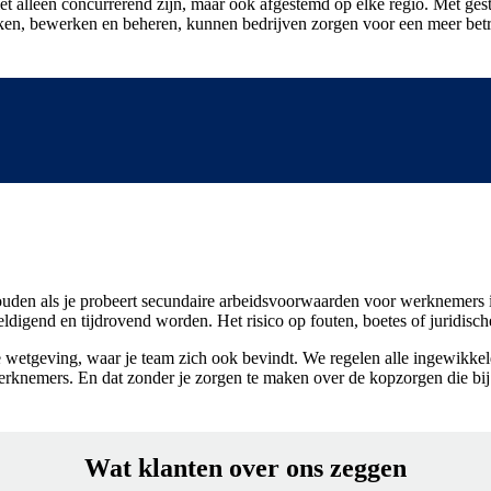
t alleen concurrerend zijn, maar ook afgestemd op elke regio. Met ges
en, bewerken en beheren, kunnen bedrijven zorgen voor een meer bet
uden als je probeert secundaire arbeidsvoorwaarden voor werknemers in
digend en tijdrovend worden. Het risico op fouten, boetes of juridische
ale wetgeving, waar je team zich ook bevindt. We regelen alle ingewikkeld
werknemers. En dat zonder je zorgen te maken over de kopzorgen die bi
Wat klanten over ons zeggen