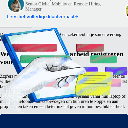
Senior Global Mobility en Remote Hiring
Manager
Lees het volledige klantverhaal
De juiste balans tussen flexibiliteit en zekerheid in je samenwerking
met zzp'ers
Werkuren en beschikbaarheid registreren
voor zzp'ers
Zzp'ers moeten de vrijheid hebben om te werken waar en wanneer ze
willen om straffen voor verkeerde classificatie te voorkomen. Maar dat
betekent niet dat jij in het ongewisse hoeft te blijven.
Je zzp'ers kunnen hun uren registreren en opslaan vanaf hun laptop of
mobiele telefoon, notities toevoegen om hun uren te koppelen aan
projecten en taken en een beter inzicht geven in hun beschikbaarheid.