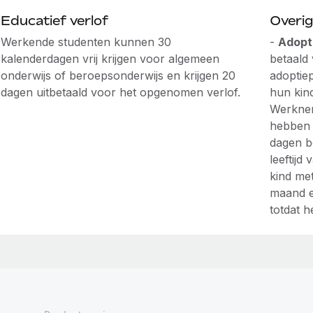
Educatief verlof
Overig
Werkende studenten kunnen 30
-
Adopt
kalenderdagen vrij krijgen voor algemeen
betaald
onderwijs of beroepsonderwijs en krijgen 20
adoptie
dagen uitbetaald voor het opgenomen verlof.
hun kin
Werknem
hebben 
dagen be
leeftij
kind me
maand e
totdat he