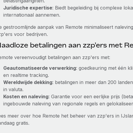
belastingaangiften.
Juridische expertise
: Biedt begeleiding bij complexe lo
internationaal aannemen.
e gestroomlijnde aanpak van Remote minimaliseert naleving
zp'ers voor bedrijven.
aadloze betalingen aan zzp'ers met 
emote vereenvoudigt betalingen aan zzp'ers met:
Geautomatiseerde verwerking
: goedkeuring met één kl
en realtime tracking.
Wereldwijde dekking
: betalingen in meer dan 200 landen
in valuta.
Kosten en naleving
: Garantie voor een eerlijke prijs (bet
ingebouwde naleving van regionale regels en gelokalisee
ees meer over hoe Remote het beheer van zzp'ers in IJsla
andaag gratis.