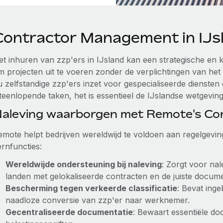
Contractor Management in IJs
et inhuren van zzp'ers in IJsland kan een strategische en k
m projecten uit te voeren zonder de verplichtingen van he
u zelfstandige zzp'ers inzet voor gespecialiseerde dienste
teenlopende taken, het is essentieel de IJslandse wetgeving
aleving waarborgen met Remote's C
emote helpt bedrijven wereldwijd te voldoen aan regelgevin
ernfuncties:
Wereldwijde ondersteuning bij naleving
: Zorgt voor na
landen met gelokaliseerde contracten en de juiste docume
Bescherming tegen verkeerde classificatie
: Bevat ing
naadloze conversie van zzp'er naar werknemer.
Gecentraliseerde documentatie
: Bewaart essentiële d