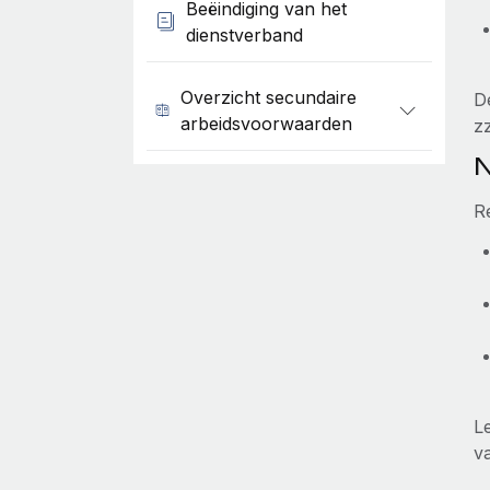
Beëindiging van het
dienstverband
Overzicht secundaire
D
arbeidsvoorwaarden
z
N
R
L
v