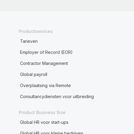
Productservices
Tarieven
Employer of Record (EOR)
Contractor Management
Global payroll
Overplaatsing via Remote
Consultancydiensten voor uitbreiding
Product Business Size
Global HR voor start-ups
Global HR voor kleine bedrijven