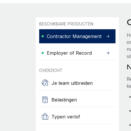
BESCHIKBARE PRODUCTEN
H
Contractor Management
o
n
Employer of Record
ui
N
OVERZICHT
R
Je team uitbreiden
k
Belastingen
Typen verlof