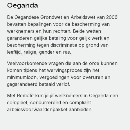
Ontdek hoe je met ons kunt samenwerken
DIENSTEN
Oeganda
Inzicht in salaris en talent
Vraag een expert
Remote Build
Binnenkort beschikbaar
De Oegandese Grondwet en Arbeidswet van 2006
Krijg hulp van global HR- en juridische experts
Integraties en advies over AI-automatiseringen
bevatten bepalingen voor de bescherming van
Inzichtencentrum
werknemers en hun rechten. Beide wetten
Achtergrondonderzoek
Support
garanderen gelijke betaling voor gelijk werk en
Vereenvoudig het screeningsproces van
CASESTUDY'S
bescherming tegen discriminatie op grond van
kandidaten
Alle bronnen bekijken
leeftijd, religie, gender en ras.
Hoe AI-pionier Weaviate zijn team met 120%
liet groeien met Remote
Compliance Watchtower
Veelvoorkomende vragen die aan de orde kunnen
Blijf compliance-risico's voor
BLOG
Weaviate in één oogopslag Weaviate bouwt open source,
komen tijdens het wervingsproces zijn het
AI-first infrastructuur. De missie van het...
Global Payroll
minimumloon, vergoedingen voor overuren en
Apparaatbeheer
gegarandeerd betaald verlof.
Lever en track wereldwijd IT-middelen
Meer informatie
EOR en PEO
Met Remote kun je je werknemers in Oeganda een
Entiteiten oprichten
Contractor Management
compleet, concurrerend en compliant
Stel snel compliant entiteiten op
Reverse Tech's strategische samenwerking
arbeidsvoorwaardenpakket aanbieden.
Belastingen
met Remote voor contractor management en
Mobiliteit en overplaatsing
payroll
Naar de blog
Plaats werknemers moeiteloos over
Reverse Tech in een oogopslag Reverse Tech, een start-