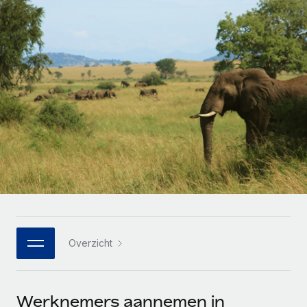
Zzp'ers internationaal onboarden en beheren
Betalingscalculator voor zzp'ers
Inloggen
Nederlands
Ontdek valuta-opties en betaalsnelheden voor
PEO
GROEIFASE
internationale zzp'ers
Ingewikkelde HR-taken eenvoudig uitbesteden
Français
Start-ups
Flexibele global HR en payroll solutions voor groeiende
LEREN MET REMOTE
Deutsch
bedrijven
INFRASTRUCTUUR
Onderzoek en gidsen
Remote Embedded
Mid-market
Español
HR naadloos in workflows integreren
Casestudy's
Teams uitbreiden met HR solutions op maat
Italiano
Platform
HR-woordenlijst
Enterprise
Ingebouwde essentiële HR-functies voor je team
Global HR voor grote bedrijven
Português (Portugal)
Checklists en templates
Verbinden
Nieuw
Bibliotheek met functiebeschrijvingen
日本語
AI-tools koppelen aan Remote met onze MCP
WERK MET ONS SAMEN
Overzicht
Strategische technologiepartners
Webinars
Integraties
한국어
Integreer global HR flexibel in je platform
Processen stroomlijnen met essentiële zakelijke tools
Evenementen
中文（简体）
Een partner worden
Werknemers aannemen in
Newsroom