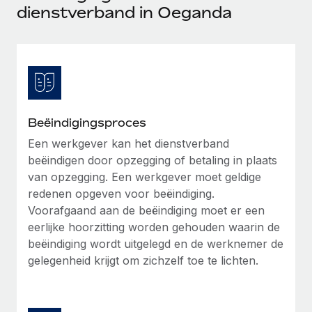
Ontdek hoe je met ons kunt samenwerken
DIENSTEN
dienstverband in Oeganda
Inzicht in salaris en talent
Vraag een expert
Remote Build
Binnenkort beschikbaar
Krijg hulp van global HR- en juridische experts
Integraties en advies over AI-automatiseringen
Inzichtencentrum
Achtergrondonderzoek
Support
Vereenvoudig het screeningsproces van
CASESTUDY'S
kandidaten
Alle bronnen bekijken
Beëindigingsproces
Compliance Watchtower
Een werkgever kan het dienstverband
beëindigen door opzegging of betaling in plaats
Blijf compliance-risico's voor
BLOG
van opzegging. Een werkgever moet geldige
Global Payroll
Apparaatbeheer
redenen opgeven voor beëindiging.
Lever en track wereldwijd IT-middelen
Voorafgaand aan de beëindiging moet er een
EOR en PEO
eerlijke hoorzitting worden gehouden waarin de
Entiteiten oprichten
Contractor Management
beëindiging wordt uitgelegd en de werknemer de
Stel snel compliant entiteiten op
gelegenheid krijgt om zichzelf toe te lichten.
Belastingen
Mobiliteit en overplaatsing
Naar de blog
Plaats werknemers moeiteloos over