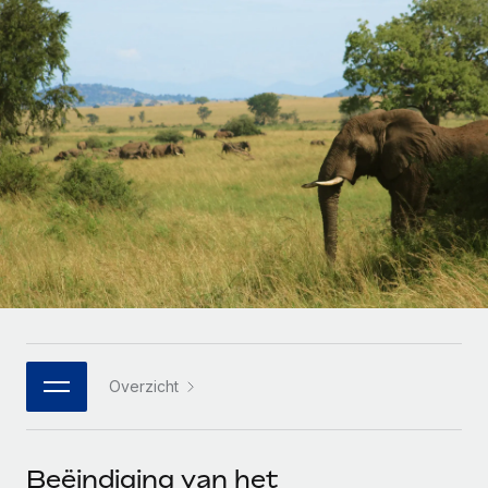
Zzp'ers internationaal onboarden en beheren
Betalingscalculator voor zzp'ers
Inloggen
Nederlands
Ontdek valuta-opties en betaalsnelheden voor
PEO
GROEIFASE
internationale zzp'ers
Ingewikkelde HR-taken eenvoudig uitbesteden
Français
Start-ups
Flexibele global HR en payroll solutions voor groeiende
LEREN MET REMOTE
Deutsch
bedrijven
INFRASTRUCTUUR
Onderzoek en gidsen
Remote Embedded
Mid-market
Español
HR naadloos in workflows integreren
Casestudy's
Teams uitbreiden met HR solutions op maat
Italiano
Platform
HR-woordenlijst
Enterprise
Ingebouwde essentiële HR-functies voor je team
Global HR voor grote bedrijven
Português (Portugal)
Checklists en templates
Verbinden
Nieuw
Bibliotheek met functiebeschrijvingen
日本語
AI-tools koppelen aan Remote met onze MCP
WERK MET ONS SAMEN
Overzicht
Strategische technologiepartners
Webinars
Integraties
한국어
Integreer global HR flexibel in je platform
Processen stroomlijnen met essentiële zakelijke tools
Evenementen
中文（简体）
Een partner worden
Beëindiging van het
Newsroom