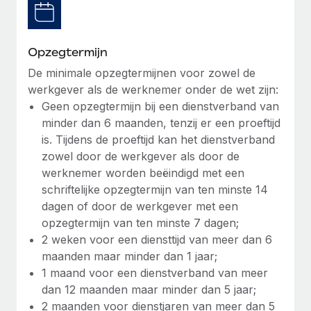
Secundaire arbeidsvoorwaarden
BLOG
Eenvoudig secundaire arbeidsvoorwaarden
Opzegtermijn
beheren
Productupdates van Remote: Gusto- en Xero-
De minimale opzegtermijnen voor zowel de
integraties en Contractor Management Plus
werkgever als de werknemer onder de wet zijn:
Het blijft de missie van Remote om alle soorten bedrijven
Geen opzegtermijn bij een dienstverband van
te helpen bij het aannemen, beheren en...
minder dan 6 maanden, tenzij er een proeftijd
is. Tijdens de proeftijd kan het dienstverband
Meer informatie
zowel door de werkgever als door de
werknemer worden beëindigd met een
schriftelijke opzegtermijn van ten minste 14
Hoe Phiture 55 werknemers in 19 landen
dagen of door de werkgever met een
beheert met Remote
opzegtermijn van ten minste 7 dagen;
Phiture, een toonaangevende leider in de wereldwijde
2 weken voor een diensttijd van meer dan 6
mobiele groeiadviessector, zet zich sinds 2016...
maanden maar minder dan 1 jaar;
1 maand voor een dienstverband van meer
Meer informatie
dan 12 maanden maar minder dan 5 jaar;
2 maanden voor dienstjaren van meer dan 5