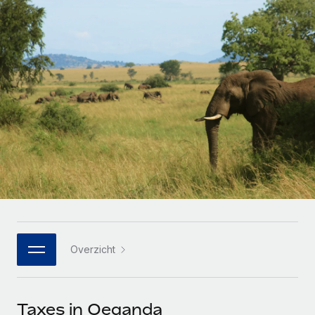
Zzp'ers internationaal onboarden en beheren
Betalingscalculator voor zzp'ers
Inloggen
Nederlands
Ontdek valuta-opties en betaalsnelheden voor
PEO
GROEIFASE
internationale zzp'ers
Ingewikkelde HR-taken eenvoudig uitbesteden
Français
Start-ups
Flexibele global HR en payroll solutions voor groeiende
LEREN MET REMOTE
Deutsch
bedrijven
INFRASTRUCTUUR
Onderzoek en gidsen
Remote Embedded
Mid-market
Español
HR naadloos in workflows integreren
Casestudy's
Teams uitbreiden met HR solutions op maat
Italiano
Platform
HR-woordenlijst
Enterprise
Ingebouwde essentiële HR-functies voor je team
Global HR voor grote bedrijven
Português (Portugal)
Checklists en templates
Verbinden
Nieuw
Bibliotheek met functiebeschrijvingen
日本語
AI-tools koppelen aan Remote met onze MCP
WERK MET ONS SAMEN
Overzicht
Strategische technologiepartners
Webinars
Integraties
한국어
Integreer global HR flexibel in je platform
Processen stroomlijnen met essentiële zakelijke tools
Evenementen
中文（简体）
Een partner worden
Taxes in Oeganda
Newsroom