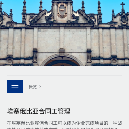
全球合同工入职与管理
合同工薪酬结算计算器
登录
Nederlands
探索全球合同工的结算货币选项与结算速度
PEO
成长阶段
外包复杂雇佣任务
Français
初创企业
通过 REMOTE 学习
为成长型企业量身打造的全球敏捷型人力资源与薪资解决方案
Deutsch
研究与指引
基础设施
中型市场
Remote Embedded
案例研究
通过定制化人力资源解决方案扩展团队
Español
将人力资源无缝融入工作流程
人力资源术语表
企业
Italiano
平台
面向大型企业的全球化人力资源服务
核对表和模板
团队的内置核心人力资源功能
Português (Portugal)
职位描述库
连接
概览
新的
与我们携手合作
日本語
使用我们的 MCP 将任何人工智能工具与 Remote 平台相连
战略技术合作伙伴
网络研讨会
集成
灵活地将全球人力资源嵌入您的平台
한국어
埃塞俄比亚合同工管理
活动
借助核心业务工具简化流程
成为合作伙伴
中文（简体）
新闻室
在埃塞俄比亚雇佣合同工可以成为企业完成项目的一种战
与我们共探合作机遇