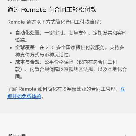
福利
actually looks like
通过 Remote 向合同工轻松付款
轻松管理员工福利
了解更多
Most teams hear "payroll implementation" and picture a
six-month project with a dedicated team....
Remote 通过以下方式简化合同工付款流程：
了解更多
自动化处理
：一键审批、批量支付、定期发票和实时
追踪。
全球覆盖
：在 200 多个国家提供付款服务，支持多
种支付方式与币种灵活性。
成本与合规
：公平价格保障（仅向在岗合同工付
款）、内置合规保障以遵循地区法规，以及本地化合
同。
了解 Remote 如何简化在埃塞俄比亚的合同工管理，
立
即开始免费体验
。