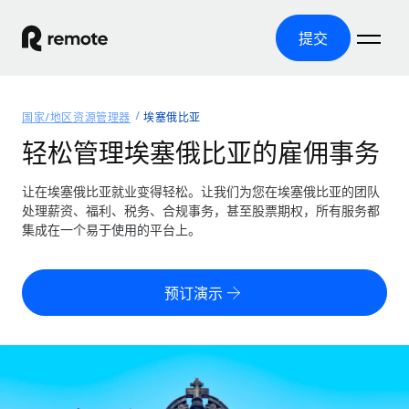
提交
首页
国家/地区资源管理器
埃塞俄比亚
产品
轻松管理埃塞俄比亚的雇佣事务
解决方案
全球招聘
让在埃塞俄比亚就业变得轻松。让我们为您在埃塞俄比亚的团队
处理薪资、福利、税务、合规事务，甚至股票期权，所有服务都
全球薪资管理
资源
集成在一个易于使用的平台上。
覆盖全球
轻松运行合规薪资
国家/地区资源管理器
定价
工具与计算器
第三方雇佣托管服务
按国家/地区查找全球雇佣支持
预订演示
零实体成本实现全球扩张
误分类风险计算工具
美国各州浏览器
按国家/地区检查员工误分类风险
第三方合同工托管服务
简化美国各州的招聘
中文（简体）
全球合规聘用合同工
员工成本计算器
Remote 无惧对比
计算任何国家的员工总成本
合同工管理
English
了解我们的竞争优势