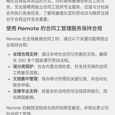
略性且具成本效益的方式，同时避免雇佣全职员工的义
服务
薪金与人才洞察
Remote Build
即将推出
务。无论是聘用独立合同工提供专业服务，还是与分包商
咨询专家
集成与人工智能自动化咨询
合作执行各类任务，了解埃塞俄比亚的劳动法与联邦法规
洞察中心
获得全球人力资源与合规方面的专家帮助
对于合规运作至关重要。
获得支持
使用 Remote 的合同工管理服务保持合规
背景调查
案例研究
简化候选人筛选流程
查看全部资源
Remote 在全球雇佣合同工时，通过以下关键功能帮助企
Cultivating a Thriving Remote-First Culture in
业保持合规：
Partnership with Remote
合规守望台
防范合规风险
博客
全球合规支持
：通过本地化合同与完善的文档，确保
At a glance Discover the evolution of TheyDo, a pioneering
在 200 多个国家遵守劳动法规。
journey management platform that has...
设备管理
Why owned entities are key to maintaining
误分类保护
：包含内置合规检查，并支持无缝的合同
EOR compliance
在全球范围内配置和跟踪 IT 设备
了解更多
工转雇员流程。
文档集中管理
：保存审计所需的关键记录，并自动化
As the global workforce continues to expand in response
实体设立
税务申报。
to the demands of today’s labor market, the...
快速建立合规实体
Reverse Tech's strategic partnership with
法律专业支持
：就复杂的当地劳动法规提供指引，简
Remote for contractor management and
了解更多
化跨国雇佣。
人员调配与搬迁
payroll
轻松搬迁员工
Reverse Tech at a glance Health and wellness startup,
Remote 的精简流程将合规风险降至最低，并简化贵公司
What a Workday global payroll implementation
Reverse Tech, partnered with Remote to manage...
的合同工管理。