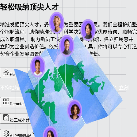
轻松吸纳顶尖人才
精准发掘顶尖人才，妥善吸纳为重要团队成员。我们全程护航整
个招聘流程，助你精准识人、科学决策、拟定优厚待遇、顺畅完
成入职流程。
助力新员工快速融入、即刻履职，建立归属感并
立即为企业创造价值。依托我们丰富的工具，你将可以专心打造
契合企业发展愿景的团队，驱动业务稳步增长。
Remote 人才招募
不拘地域，唯才是聘：更快锁定合适人才。
到岗时间：立刻
Remote 招聘平台
员工成本计算器
AI 智能匹配