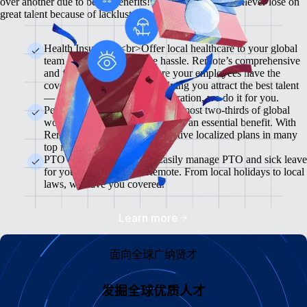
over another due to better benefits! With Remote, you'll never lose on
great talent because of lackluster benefits.
Health Insurance <br>Offer local healthcare to your global
team members without the hassle. Remote’s comprehensive
and flexible plans will ensure your employees have the
coverage they need while helping you attract the best talent
— from enrollment to administration, we do it for you.
Pension & 401(K) Plans<br>Almost two-thirds of global
workers view retirement plans as an essential benefit. With
Remote, you can offer competitive localized plans in many
top markets.
PTO and Sick Leave<br>Easily manage PTO and sick leave
for your global team in Remote. From local holidays to local
laws, we have you covered.
Learn more
面向全球广纳贤才
发掘全球优质人才