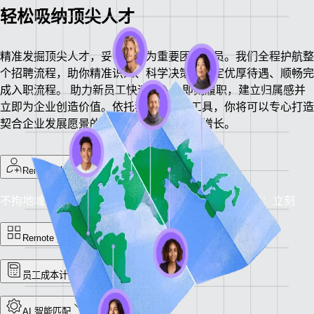
轻松吸纳顶尖人才
精准发掘顶尖人才，妥善吸纳为重要团队成员。我们全程护航整
个招聘流程，助你精准识人、科学决策、拟定优厚待遇、顺畅完
成入职流程。
助力新员工快速融入、即刻履职，建立归属感并
立即为企业创造价值。依托我们丰富的工具，你将可以专心打造
契合企业发展愿景的团队，驱动业务稳步增长。
Remote 人才招募
不拘地域，唯才是聘：更快锁定合适人才。
到岗时间：立刻
Remote 招聘平台
员工成本计算器
AI 智能匹配