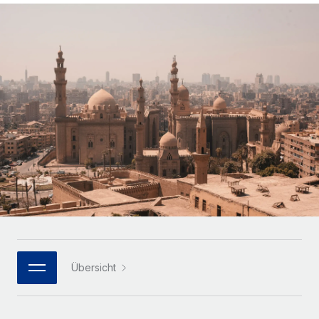
Globales Onboarding und Verwalten von
Gesamtbeschäftigungskosten
Anmelden
Freelancer:innen
Nederlands
WACHSTUMSPHASE
Honorarzahlungen berechnen
PEO
Français
Informationen zu möglichen Währungen und
Startups
Auslagern von komplexen HR-Aufgaben
Abwicklungsfristen für globale Freelancer:innen
Agile HR- und Payroll-Lösungen für wachsende
Deutsch
Unternehmen
INFRASTRUKTUR
LERNEN MIT REMOTE
Mittelstand
Español
Remote Embedded
Maßgeschneiderte HR-Lösungen, um Teams zu
Forschung und Leitfäden
Nahtlose Integration der HR in bestehende Abläufe
vergrößern
Italiano
Fallstudien
Plattform
Enterprise
Português (Portugal)
Integrierte HR-Kernfunktionen für dein Team
HR-Glossar
Globale HR für Konzerne und Großunternehmen
Verknüpfen
Neu
日本語
Checklisten und Vorlagen
Verknüpfung beliebiger KI-Tools mit Remote über unser
PARTNER WERDEN
Bibliothek für Stellenbeschreibungen
한국어
MCP
Übersicht
Strategische Technologiepartner
Webinare
Integrationen
Flexible Einbettung von Global-HR-Funktionen in deine
中文（简体）
Plattform
Prozessoptimierung mit unverzichtbaren Business-