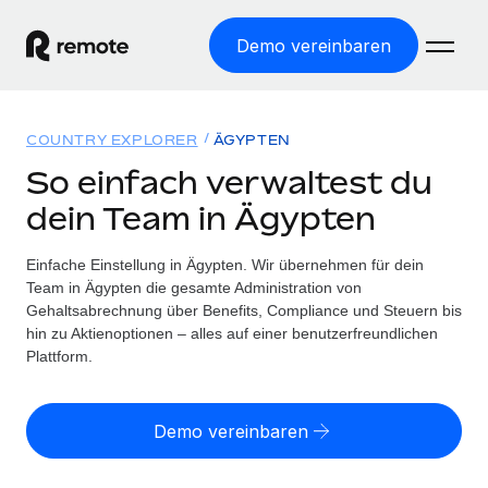
Demo vereinbaren
Startseite
COUNTRY EXPLORER
ÄGYPTEN
Produkte
So einfach verwaltest du
dein Team in Ägypten
Lösungen
WELTWEITE BESCHÄFTIGUNG
Globale Payroll
Einfache Einstellung in Ägypten. Wir übernehmen für dein
Ressourcen
WELTWEITE ABDECKUNG
Einfache, rechtssicher Payroll
Team in Ägypten die gesamte Administration von
Country Explorer
Gehaltsabrechnung über Benefits, Compliance und Steuern bis
Preise
TOOLS UND RECHNER
Employer of Record
hin zu Aktienoptionen – alles auf einer benutzerfreundlichen
Länderspezifische Unterstützung bei der Einstellung
Weltweites Wachstum ohne Kosten für Niederlassungen
Plattform.
Scheinselbstständigkeitsrisiko berechnen
Explorer für US-Bundesstaaten
Länderspezifische Einschätzung des
Contractor of Record
Einfache Einstellung in allen US-Bundesstaaten
Scheinselbstständigkeitsrisikos
English (United States)
Rechtssichere, weltweite Arbeit mit Freelancer:innen
Demo vereinbaren
Remote im Vergleich
Personalkostenrechner
Contractor Management
English
Vergleiche mit unseren Mitbewerbern
Länderspezifische Berechnung der