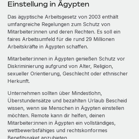
Events
Einstellung in Ägypten
Tools
Partner werden
Newsroom
Das ägyptische Arbeitsgesetz von 2003 enthält
Entdecke die Möglichkeiten einer Partnerschaft
umfangreiche Regelungen zum Schutz von
DIENSTLEISTUNGEN
Informationen zu Gehältern und Qualifikationen
Remote Build
Demnächst verfügbar
Mitarbeiter:innen und deren Rechten. Es soll ein
Frag unsere Expert:innen
Beratung zu Integrationen und KI-Automatisierung
faires Arbeitsumfeld für die rund 29 Millionen
Insights Center
Hilfe von Expert:innen für globale HR & Compliance
Arbeitskräfte in Ägypten schaffen.
Hol dir Unterstützung
Background-Checks
FALLSTUDIEN
Mitarbeiter:innen in Ägypten genießen Schutz vor
Einfacheres Bewerber:innen-Screening
Diskriminierung aufgrund von Alter, Religion,
Alle Ressourcen anzeigen
So hat der KI-Vorreiter Weaviate sein Team mit
sexueller Orientierung, Geschlecht oder ethnischer
Remote um 120 % vergrößert
Compliance Watchtower
Herkunft.
Lückenlose Compliance
BLOG
Weaviate auf einen Blick Weaviate entwickelt KI-basierte
Unternehmen sollten über Mindestlohn,
Open-Source-Infrastrukturen. Das...
Globale Payroll
Geräteverwaltung
Überstundensätze und bezahlten Urlaub Bescheid
Globale Bereitstellung und Verfolgung von IT-
wissen, wenn sie Menschen in Ägypten einstellen
Mehr erfahren
EOR und PEO
Geräten
möchten. Remote kann dir helfen, deinen
Contractor Management
Mitarbeiter:innen in Ägypten ein vollständiges,
Gründung von Niederlassungen
Strategische Partnerschaft zwischen
wettbewerbsfähiges und rechtskonformes
Steuern
Schnelle, rechtssichere Gründung von
Reverse Tech und Remote für Contractor
Benefitspaket anzubieten.