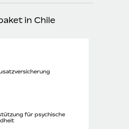
aket in Chile
usatz­versicherung
stützung für psychische
dheit