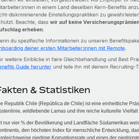
itarbeiter:innen in einem Land dieselben Kern‑Benefits anz
icht‑diskriminierende Einstellungspraktiken zu gewährleis
chützt. Beachte, dass
wir auf keine Versicherungsprämie
ufschlag erheben
.
enn du spezifische Informationen zu unseren Benefitspake
nboarding deiner ersten Mitarbeiter:innen mit Remote
.
ür weitere Einblicke in faire Gleichbehandlung und Best Pra
enefits Guide herunter
und teile ihn mit deinem Recruiting‑
Fakten & Statistiken
e Republik Chile (República de Chile) ist eine einheitliche Präs
stenlinie, wildlebende Lamas und ihre reiche kulturelle Vielfalt 
t nur vier % der Bevölkerung und Landfläche Südamerikas weis
ntinents, den höchsten Index für menschliche Entwicklung, d
rgleichsweise niedrige Korruptionsrate und eines der niedrigste