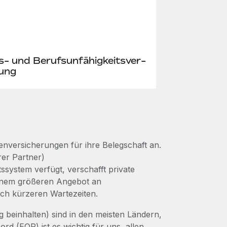
- und Berufs­unfähig­keits­ver­
rung
n­versicherungen für ihre Belegschaft an.
rer Partner)
ssystem verfügt, verschafft private
einem größeren Angebot an
lich kürzeren Wartezeiten.
 beinhalten) sind in den meisten Ländern,
rd (EOR) ist es wichtig für uns, allen