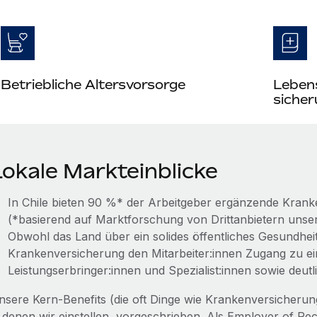
Betriebliche Altersvorsorge
Lebens
siche
Lokale Markteinblicke
In Chile bieten 90 %* der Arbeitgeber ergänzende Kranke
(*basierend auf Marktforschung von Drittanbietern unse
Obwohl das Land über ein solides öffentliches Gesundheit
Kranken­versicherung den Mitarbeiter:innen Zugang zu 
Leistungserbringer:innen und Spezialist:innen sowie deut
nsere Kern‑Benefits (die oft Dinge wie Krankenversicherung
 denen wir einstellen, vorgeschrieben. Als Employer of Reco