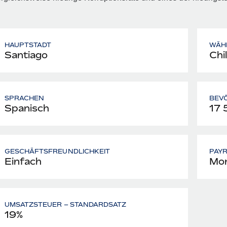
HAUPTSTADT
WÄH
Santiago
Chi
SPRACHEN
BEV
Spanisch
17 
GESCHÄFTSFREUNDLICHKEIT
PAY
Einfach
Mon
UMSATZSTEUER – STANDARDSATZ
19%