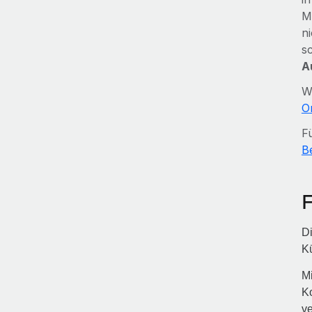
M
n
s
A
W
O
F
B
Di
Kü
Mi
Ko
ve