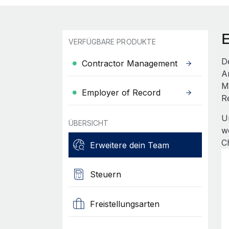
VERFÜGBARE PRODUKTE
D
Contractor Management
A
M
Employer of Record
R
U
ÜBERSICHT
w
C
Erweitere dein Team
Steuern
Freistellungsarten