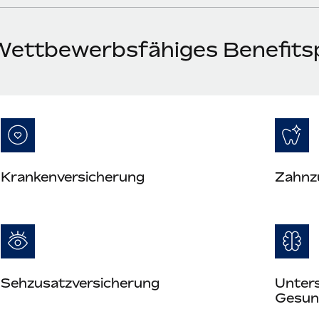
Wettbewerbsfähiges Benefitsp
Kranken­versicherung
Zahn­z
Seh­zusatz­versicherung
Unter
Gesun