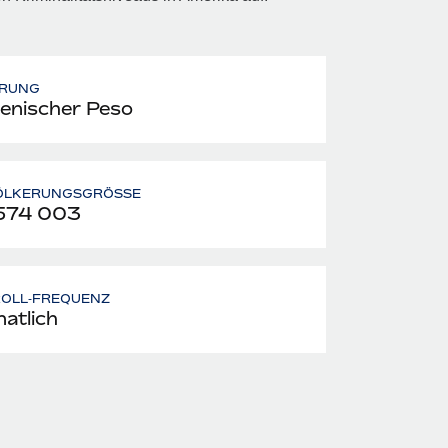
RUNG
lenischer Peso
ÖLKERUNGSGRÖSSE
574 003
ROLL‑FREQUENZ
atlich