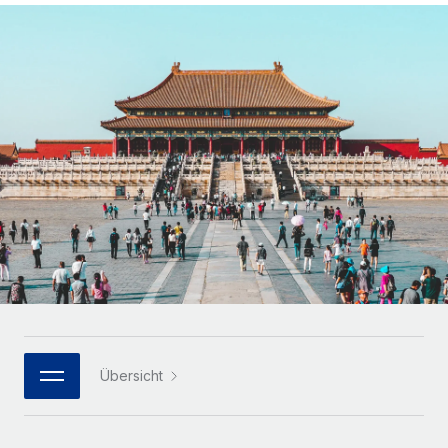
Globales Onboarding und Verwalten von
Gesamtbeschäftigungskosten
Anmelden
Freelancer:innen
Nederlands
WACHSTUMSPHASE
Honorarzahlungen berechnen
PEO
Français
Informationen zu möglichen Währungen und
Startups
Auslagern von komplexen HR-Aufgaben
Abwicklungsfristen für globale Freelancer:innen
Agile HR- und Payroll-Lösungen für wachsende
Deutsch
Unternehmen
INFRASTRUKTUR
LERNEN MIT REMOTE
Mittelstand
Español
Remote Embedded
Maßgeschneiderte HR-Lösungen, um Teams zu
Forschung und Leitfäden
Nahtlose Integration der HR in bestehende Abläufe
vergrößern
Italiano
Fallstudien
Plattform
Enterprise
Português (Portugal)
Integrierte HR-Kernfunktionen für dein Team
HR-Glossar
Globale HR für Konzerne und Großunternehmen
Verknüpfen
Neu
日本語
Checklisten und Vorlagen
Verknüpfung beliebiger KI-Tools mit Remote über unser
PARTNER WERDEN
Bibliothek für Stellenbeschreibungen
한국어
MCP
Übersicht
Strategische Technologiepartner
Webinare
Integrationen
Flexible Einbettung von Global-HR-Funktionen in deine
中文（简体）
Plattform
Prozessoptimierung mit unverzichtbaren Business-