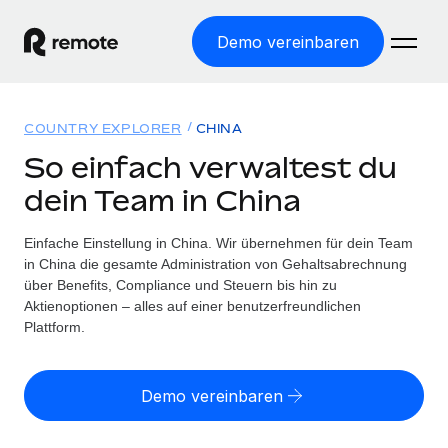
Demo vereinbaren
Startseite
COUNTRY EXPLORER
CHINA
Produkte
So einfach verwaltest du
dein Team in China
Lösungen
WELTWEITE BESCHÄFTIGUNG
Globale Payroll
Einfache Einstellung in China. Wir übernehmen für dein Team
Ressourcen
WELTWEITE ABDECKUNG
Einfache, rechtssicher Payroll
in China die gesamte Administration von Gehaltsabrechnung
Country Explorer
über Benefits, Compliance und Steuern bis hin zu
Preise
TOOLS UND RECHNER
Employer of Record
Aktienoptionen – alles auf einer benutzerfreundlichen
Länderspezifische Unterstützung bei der Einstellung
Weltweites Wachstum ohne Kosten für Niederlassungen
Plattform.
Scheinselbstständigkeitsrisiko berechnen
Explorer für US-Bundesstaaten
Länderspezifische Einschätzung des
Contractor of Record
Einfache Einstellung in allen US-Bundesstaaten
Scheinselbstständigkeitsrisikos
English (United States)
Rechtssichere, weltweite Arbeit mit Freelancer:innen
Demo vereinbaren
Remote im Vergleich
Personalkostenrechner
Contractor Management
English
Vergleiche mit unseren Mitbewerbern
Länderspezifische Berechnung der