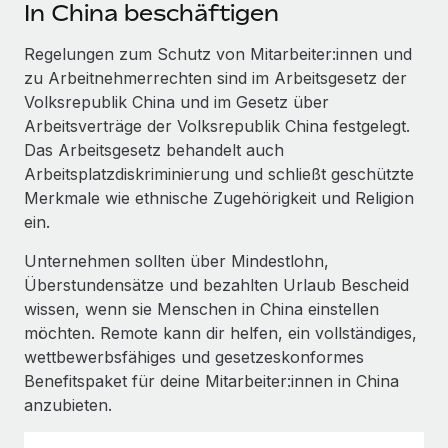
Events
In China beschäftigen
Tools
Partner werden
Newsroom
Regelungen zum Schutz von Mitarbeiter:innen und
Entdecke die Möglichkeiten einer Partnerschaft
zu Arbeitnehmerrechten sind im Arbeitsgesetz der
DIENSTLEISTUNGEN
Informationen zu Gehältern und Qualifikationen
Remote Build
Demnächst verfügbar
Volksrepublik China und im Gesetz über
Frag unsere Expert:innen
Beratung zu Integrationen und KI-Automatisierung
Arbeitsverträge der Volksrepublik China festgelegt.
Insights Center
Hilfe von Expert:innen für globale HR & Compliance
Das Arbeitsgesetz behandelt auch
Hol dir Unterstützung
Arbeitsplatzdiskriminierung und schließt geschützte
Background-Checks
FALLSTUDIEN
Merkmale wie ethnische Zugehörigkeit und Religion
Einfacheres Bewerber:innen-Screening
Alle Ressourcen anzeigen
ein.
So hat der KI-Vorreiter Weaviate sein Team mit
Remote um 120 % vergrößert
Compliance Watchtower
Unternehmen sollten über Mindestlohn,
Lückenlose Compliance
BLOG
Überstundensätze und bezahlten Urlaub Bescheid
Weaviate auf einen Blick Weaviate entwickelt KI-basierte
wissen, wenn sie Menschen in China einstellen
Open-Source-Infrastrukturen. Das...
Globale Payroll
Geräteverwaltung
möchten. Remote kann dir helfen, ein vollständiges,
Globale Bereitstellung und Verfolgung von IT-
Mehr erfahren
EOR und PEO
wettbewerbsfähiges und gesetzeskonformes
Geräten
Benefitspaket für deine Mitarbeiter:innen in China
Contractor Management
anzubieten.
Gründung von Niederlassungen
Strategische Partnerschaft zwischen
Steuern
Schnelle, rechtssichere Gründung von
Reverse Tech und Remote für Contractor