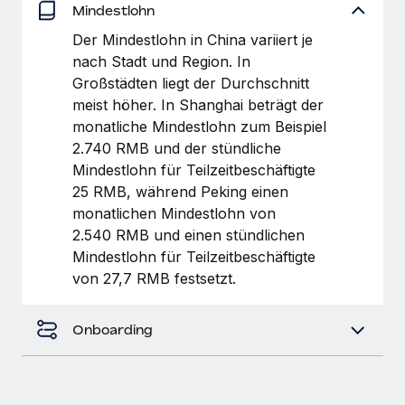
Management und Payroll
Mindestlohn
Niederlassungen
Den Blog erkunden
Reverse Tech auf einen Blick Das Gesundheits- und
Der Mindestlohn in China variiert je
Mobilität und Relocation
Wellness-Startup Reverse Tech hat das globale...
nach Stadt und Region. In
Mühelose Relocation von Mitarbeiter:innen
Großstädten liegt der Durchschnitt
BLOG
Mehr erfahren
meist höher. In Shanghai beträgt der
Benefits
monatliche Mindestlohn zum Beispiel
Neues zu Remote-Produkten: Integration mit
Mühelose Verwaltung von Benefits
Gusto und Zero und Contractor Management
2.740 RMB und der stündliche
Plus
Mindestlohn für Teilzeitbeschäftigte
25 RMB, während Peking einen
Auch im neuen Jahr wollen wir bei Remote Unternehmen
monatlichen Mindestlohn von
aller Größen dabei unterstützen, die beste...
2.540 RMB und einen stündlichen
Mehr erfahren
Mindestlohn für Teilzeitbeschäftigte
von 27,7 RMB festsetzt.
Wie Phiture 55 Mitarbeiter:innen in 19 Ländern
mit Remote verwaltet
Onboarding
Phiture ist der unumstrittene Marktführer im Bereich der
Wachstumsberatung für mobile Apps. Das...