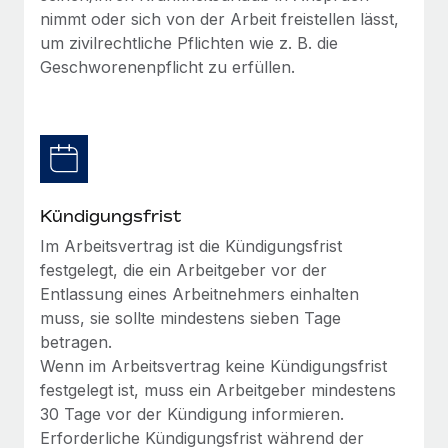
Management und Payroll
Niederlassungen
nimmt oder sich von der Arbeit freistellen lässt,
Den Blog erkunden
um zivilrechtliche Pflichten wie z. B. die
Reverse Tech auf einen Blick Das Gesundheits- und
Mobilität und Relocation
Geschworenenpflicht zu erfüllen.
Wellness-Startup Reverse Tech hat das globale...
Mühelose Relocation von Mitarbeiter:innen
BLOG
Mehr erfahren
Benefits
Neues zu Remote-Produkten: Integration mit
Mühelose Verwaltung von Benefits
Gusto und Zero und Contractor Management
Plus
Auch im neuen Jahr wollen wir bei Remote Unternehmen
Kündigungsfrist
aller Größen dabei unterstützen, die beste...
Im Arbeitsvertrag ist die Kündigungsfrist
festgelegt, die ein Arbeitgeber vor der
Mehr erfahren
Entlassung eines Arbeitnehmers einhalten
muss, sie sollte mindestens sieben Tage
betragen.
Wie Phiture 55 Mitarbeiter:innen in 19 Ländern
mit Remote verwaltet
Wenn im Arbeitsvertrag keine Kündigungsfrist
festgelegt ist, muss ein Arbeitgeber mindestens
Phiture ist der unumstrittene Marktführer im Bereich der
30 Tage vor der Kündigung informieren.
Wachstumsberatung für mobile Apps. Das...
Erforderliche Kündigungsfrist während der