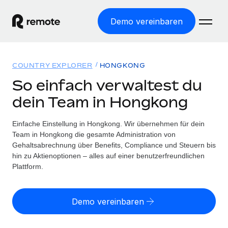
Demo vereinbaren
Startseite
COUNTRY EXPLORER
HONGKONG
Produkte
So einfach verwaltest du
dein Team in Hongkong
Lösungen
WELTWEITE BESCHÄFTIGUNG
Globale Payroll
Einfache Einstellung in Hongkong. Wir übernehmen für dein
Ressourcen
WELTWEITE ABDECKUNG
Einfache, rechtssicher Payroll
Team in Hongkong die gesamte Administration von
Country Explorer
Gehaltsabrechnung über Benefits, Compliance und Steuern bis
Preise
TOOLS UND RECHNER
Employer of Record
hin zu Aktienoptionen – alles auf einer benutzerfreundlichen
Länderspezifische Unterstützung bei der Einstellung
Weltweites Wachstum ohne Kosten für Niederlassungen
Plattform.
Scheinselbstständigkeitsrisiko berechnen
Explorer für US-Bundesstaaten
Länderspezifische Einschätzung des
Contractor of Record
Einfache Einstellung in allen US-Bundesstaaten
Scheinselbstständigkeitsrisikos
English (United States)
Rechtssichere, weltweite Arbeit mit Freelancer:innen
Demo vereinbaren
Remote im Vergleich
Personalkostenrechner
Contractor Management
English
Vergleiche mit unseren Mitbewerbern
Länderspezifische Berechnung der