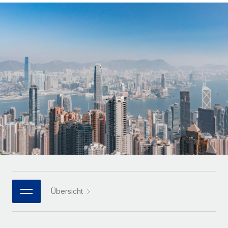
Globales Onboarding und Verwalten von
Gesamtbeschäftigungskosten
Anmelden
Freelancer:innen
Nederlands
WACHSTUMSPHASE
Honorarzahlungen berechnen
PEO
Français
Informationen zu möglichen Währungen und
Startups
Auslagern von komplexen HR-Aufgaben
Abwicklungsfristen für globale Freelancer:innen
Agile HR- und Payroll-Lösungen für wachsende
Deutsch
Unternehmen
INFRASTRUKTUR
LERNEN MIT REMOTE
Mittelstand
Español
Remote Embedded
Maßgeschneiderte HR-Lösungen, um Teams zu
Forschung und Leitfäden
Nahtlose Integration der HR in bestehende Abläufe
vergrößern
Italiano
Fallstudien
Plattform
Enterprise
Português (Portugal)
Integrierte HR-Kernfunktionen für dein Team
HR-Glossar
Globale HR für Konzerne und Großunternehmen
Verknüpfen
Neu
日本語
Checklisten und Vorlagen
Verknüpfung beliebiger KI-Tools mit Remote über unser
PARTNER WERDEN
Bibliothek für Stellenbeschreibungen
한국어
MCP
Übersicht
Strategische Technologiepartner
Webinare
Integrationen
Flexible Einbettung von Global-HR-Funktionen in deine
中文（简体）
Plattform
Prozessoptimierung mit unverzichtbaren Business-