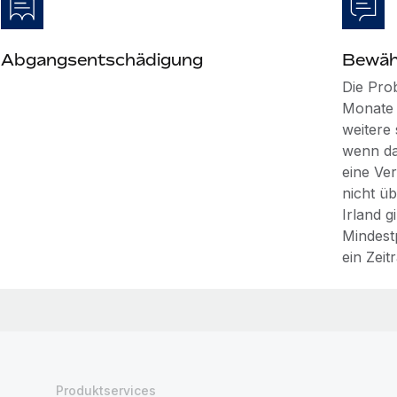
Abgangsentschädigung
Bewäh
Die Prob
Monate 
weitere
wenn da
eine Ver
nicht üb
Irland g
Mindest
ein Zeit
Produktservices